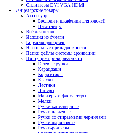
Сплиттеры DVI VGA HDMI
Канцелярские товары
Аксессуары
Брелоки и шкафчики для ключей
Визитницы
Всё для школы
Изделия из бумаги
Корзины для бумаг
Настольные принадлежности
Папки файлы системы архивации
Пишущие принадлежности
Гелевые ручки
Карандаши
Корректоры
Краски
Ластики
Линеры
Маркеры и фломастеры
Мелки
Ручки капиллярные
Ручки перьевые
Ручки со стираемыми чернилами
Ручки шариковые
Ручки-роллеры