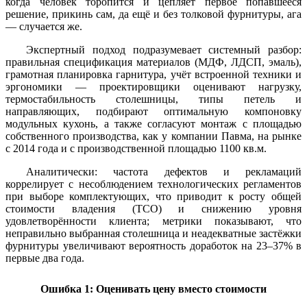
когда человек торопится и цепляет первое попавшееся
решение, прикинь сам, да ещё и без толковой фурнитуры, ага
— случается же.
Экспертный подход подразумевает системный разбор:
правильная спецификация материалов (МДФ, ЛДСП, эмаль),
грамотная планировка гарнитура, учёт встроенной техники и
эргономики — проектировщики оценивают нагрузку,
термостабильность столешницы, типы петель и
направляющих, подбирают оптимальную компоновку
модульных кухонь, а также согласуют монтаж с площадью
собственного производства, как у компании Павма, на рынке
с 2014 года и с производственной площадью 1100 кв.м.
Аналитически: частота дефектов и рекламаций
коррелирует с несоблюдением технологических регламентов
при выборе комплектующих, что приводит к росту общей
стоимости владения (TCO) и снижению уровня
удовлетворённости клиента; метрики показывают, что
неправильно выбранная столешница и неадекватные застёжки
фурнитуры увеличивают вероятность доработок на 23–37% в
первые два года.
Ошибка 1: Оценивать цену вместо стоимости