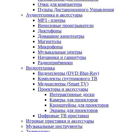
Очки для компьютера
Пульты Дистанционного Управления
Аудиотехника и аксессуары
MP3 - плееры
Виниловые проигрыватели
Диктофоны
Домашние кинотеатры
Магнитолы
Микрофоны
Музыкальные центры
Наушники и гарнитуры
Радиоприёмники
Видеотехника
Видеоплееры (DVD Blue-Ray)
Комплекты спутникового ТВ
Медиаплееры (Smart TV)
Проекторы и аксессуары
Интерактивные доски
Камеры для проекторов
Кронштейны для проекторов
Экраны для проекторов
Цифровые ТВ приставки
Игровые приставки и аксессуары
Музыкальные инструменты
Телевизоры