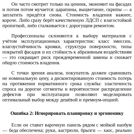
Он часто смотрит только на ценник, экономит на фасадах
и потом потом мучается: царапины, выцветание, скрипы — а
заплатить придётся снова. Стоимость владения важнее,
короче. Либо сразу берёт качественную ЛДСП с влагостойкой
пропиткой, либо сталкивается с дорогущим ремонтом.
Профессионалы склоняются к выбору материалов с
учётом эксплуатационных характеристик: класс эмиссии,
влагоустойчивость кромки, структура поверхности, типы
покрытий фасадов и их стойкость к абразивным воздействиям
— это сокращает риск преждевременной замены и снижает
общую стоимость владения.
С точки зрения анализа, покупатель должен сравнивать
не номинальную цену, а дисконтированную стоимость потерь
на протяжении нормативного срока службы: эластичность
спроса на дорогие сегменты и вероятностное распределение
дефектов при эксплуатации позволяют моделировать
оптимальный выбор между дешёвой и премиум-опцией.
Ошибка 2: Игнорировать планировку и эргономику
Если он ставит варочную панель рядом с мойкой наобум
— беда обеспечена; руки, кастрюли, брызги — хаос, реально