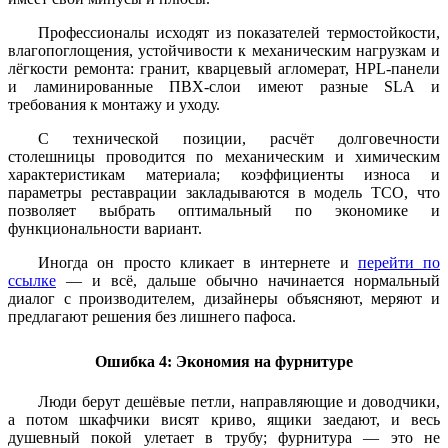
Профессионалы исходят из показателей термостойкости,
влагопоглощения, устойчивости к механическим нагрузкам и
лёгкости ремонта: гранит, кварцевый агломерат, HPL-панели
и ламинированные ПВХ-слои имеют разные SLA и
требования к монтажу и уходу.
С технической позиции, расчёт долговечности
столешницы проводится по механическим и химическим
характеристикам материала; коэффициенты износа и
параметры реставрации закладываются в модель TCO, что
позволяет выбрать оптимальный по экономике и
функциональности вариант.
Иногда он просто кликает в интернете и
перейти по
ссылке
— и всё, дальше обычно начинается нормальный
диалог с производителем, дизайнеры объясняют, меряют и
предлагают решения без лишнего пафоса.
Ошибка 4: Экономия на фурнитуре
Люди берут дешёвые петли, направляющие и доводчики,
а потом шкафчики висят криво, ящики заедают, и весь
душевный покой улетает в трубу; фурнитура — это не