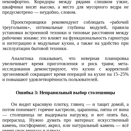
некомфортно. Коридоры между рядами слишком узкие,
шкафчики висят высоко, а место для мусорного ведра не
предусмотрено — неудобно, словом.
Проектировщики рекомендуют соблюдать «рабочий
треугольник», оптимальные глубины модулей, правила
установки встроенной техники и типовые расстояния между
рабочими зонами: это влияет на функциональность гарнитура
и интеграцию в модульные кухни, а также на удобство при
эксплуатации бытовой техники.
Аналитика показывает, что неверная планировка
увеличивает время приготовления и риск травм; мета-
исследования демонстрируют, что кухни с корректной
эргономикой сокращают время операций на кухне на 15–25%
и повышают удовлетворённость пользователей.
Ошибка 3: Неправильный выбор столешницы
Он видит красивую плитку, глянец — и тащит домой, а
потом понимает: горячие кастрюли, царапины, пятна от вина
— столешница не выдержала нагрузку, и вот опять бах,
перерасход. Нужно думать про материал: искусственный
камень, постформинг, акрил, или натуральный камень — всё
имеет свои минусы и плюсы.