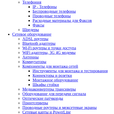
Телефония
IP - Телефоны
Беспроводные телефоны
Проводные телефоны
Расходные материалы для Факсов
Факсы
Шредеры
Сетевое оборудование
ADSL роутеры
Bluetooth адаптеры
Wi-Fi роутеры и точки доступа
WiFi адаптеры, 3G 4G модемы
Антенны
Коммутаторы
Компоненты для монтажа сетей
Инструменты для монтажа и тестирования
Коннекторы и розетки
Монтажное оборудование
Шкафы стойки
Медиаконвертеры трансиверы
Оборудование для передачи сигнала
Оптические патчкорды
Принтсерверы
Проводные роутеры и межсетевые экраны
Сетевые карты и PowerLine