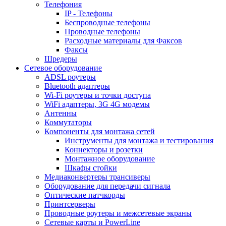
Телефония
IP - Телефоны
Беспроводные телефоны
Проводные телефоны
Расходные материалы для Факсов
Факсы
Шредеры
Сетевое оборудование
ADSL роутеры
Bluetooth адаптеры
Wi-Fi роутеры и точки доступа
WiFi адаптеры, 3G 4G модемы
Антенны
Коммутаторы
Компоненты для монтажа сетей
Инструменты для монтажа и тестирования
Коннекторы и розетки
Монтажное оборудование
Шкафы стойки
Медиаконвертеры трансиверы
Оборудование для передачи сигнала
Оптические патчкорды
Принтсерверы
Проводные роутеры и межсетевые экраны
Сетевые карты и PowerLine