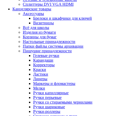
Сплиттеры DVI VGA HDMI
Канцелярские товары
Аксессуары
Брелоки и шкафчики для ключей
Визитницы
Всё для школы
Изделия из бумаги
Корзины для бумаг
Настольные принадлежности
Папки файлы системы архивации
Пишущие принадлежности
Гелевые ручки
Карандаши
Корректоры
Краски
Ластики
Линеры
Маркеры и фломастеры
Мелки
Ручки капиллярные
Ручки перьевые
Ручки со стираемыми чернилами
Ручки шариковые
Ручки-роллеры