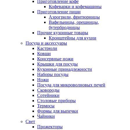
Приготовление кофе
Кофеварки и кофемашины
Приготовление пищи
Аэрогрили, фритюрницы
Вафельницы, орешницы,
бутербродницы
Прочие кухонные товары
Кронштейны для кухни
Посуда и аксессуары
Кастрюли
Ковши
Консервные ножи
Крышки для посуды
Кухонные принадлежности
Наборы посуды
Ножи
Посуда для микроволновых печей
Сковороды
Сотейники
Столовые приборы
Термосы
Формы для выпечки
Чайники
Свет
Прожекторы