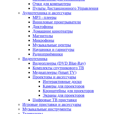
Очки для компьютера
Пульты Дистанционного Управления
Аудиотехника и аксессуары
MP3 - плееры
Виниловые проигрыватели
Диктофоны
Домашние кинотеатры
Магнитолы
Микрофоны
Музыкальные центры
Наушники и гарнитуры
Радиоприёмники
Видеотехника
Видеоплееры (DVD Blue-Ray)
Комплекты спутникового ТВ
Медиаплееры (Smart TV)
Проекторы и аксессуары
Интерактивные доски
Камеры для проекторов
Кронштейны для проекторов
Экраны для проекторов
Цифровые ТВ приставки
Игровые приставки и аксессуары
Музыкальные инструменты
Телевизоры