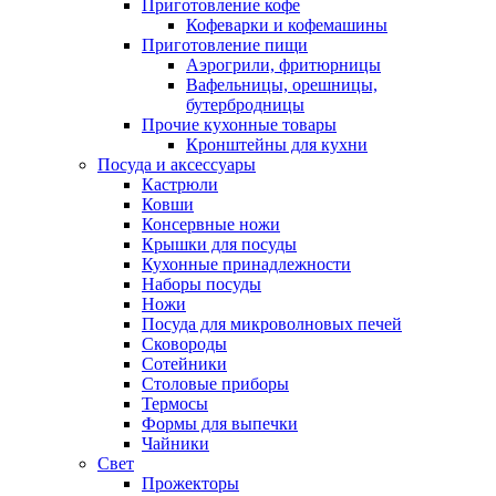
Приготовление кофе
Кофеварки и кофемашины
Приготовление пищи
Аэрогрили, фритюрницы
Вафельницы, орешницы,
бутербродницы
Прочие кухонные товары
Кронштейны для кухни
Посуда и аксессуары
Кастрюли
Ковши
Консервные ножи
Крышки для посуды
Кухонные принадлежности
Наборы посуды
Ножи
Посуда для микроволновых печей
Сковороды
Сотейники
Столовые приборы
Термосы
Формы для выпечки
Чайники
Свет
Прожекторы