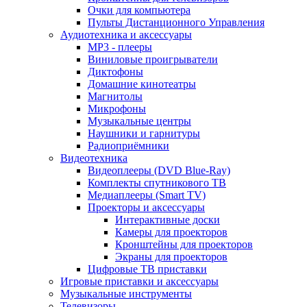
Очки для компьютера
Пульты Дистанционного Управления
Аудиотехника и аксессуары
MP3 - плееры
Виниловые проигрыватели
Диктофоны
Домашние кинотеатры
Магнитолы
Микрофоны
Музыкальные центры
Наушники и гарнитуры
Радиоприёмники
Видеотехника
Видеоплееры (DVD Blue-Ray)
Комплекты спутникового ТВ
Медиаплееры (Smart TV)
Проекторы и аксессуары
Интерактивные доски
Камеры для проекторов
Кронштейны для проекторов
Экраны для проекторов
Цифровые ТВ приставки
Игровые приставки и аксессуары
Музыкальные инструменты
Телевизоры