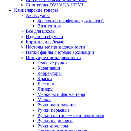
Сплиттеры DVI VGA HDMI
Канцелярские товары
Аксессуары
Брелоки и шкафчики для ключей
Визитницы
Всё для школы
Изделия из бумаги
Корзины для бумаг
Настольные принадлежности
Папки файлы системы архивации
Пишущие принадлежности
Гелевые ручки
Карандаши
Корректоры
Краски
Ластики
Линеры
Маркеры и фломастеры
Мелки
Ручки капиллярные
Ручки перьевые
Ручки со стираемыми чернилами
Ручки шариковые
Ручки-роллеры