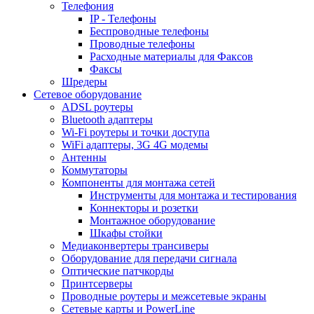
Телефония
IP - Телефоны
Беспроводные телефоны
Проводные телефоны
Расходные материалы для Факсов
Факсы
Шредеры
Сетевое оборудование
ADSL роутеры
Bluetooth адаптеры
Wi-Fi роутеры и точки доступа
WiFi адаптеры, 3G 4G модемы
Антенны
Коммутаторы
Компоненты для монтажа сетей
Инструменты для монтажа и тестирования
Коннекторы и розетки
Монтажное оборудование
Шкафы стойки
Медиаконвертеры трансиверы
Оборудование для передачи сигнала
Оптические патчкорды
Принтсерверы
Проводные роутеры и межсетевые экраны
Сетевые карты и PowerLine