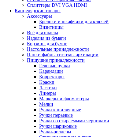
Сплиттеры DVI VGA HDMI
Канцелярские товары
Аксессуары
Брелоки и шкафчики для ключей
Визитницы
Всё для школы
Изделия из бумаги
Корзины для бумаг
Настольные принадлежности
Папки файлы системы архивации
Пишущие принадлежности
Гелевые ручки
Карандаши
Корректоры
Краски
Ластики
Линеры
Маркеры и фломастеры
Мелки
Ручки капиллярные
Ручки перьевые
Ручки со стираемыми чернилами
Ручки шариковые
Ручки-роллеры