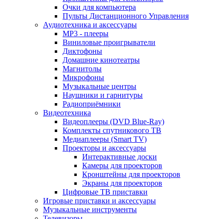
Очки для компьютера
Пульты Дистанционного Управления
Аудиотехника и аксессуары
MP3 - плееры
Виниловые проигрыватели
Диктофоны
Домашние кинотеатры
Магнитолы
Микрофоны
Музыкальные центры
Наушники и гарнитуры
Радиоприёмники
Видеотехника
Видеоплееры (DVD Blue-Ray)
Комплекты спутникового ТВ
Медиаплееры (Smart TV)
Проекторы и аксессуары
Интерактивные доски
Камеры для проекторов
Кронштейны для проекторов
Экраны для проекторов
Цифровые ТВ приставки
Игровые приставки и аксессуары
Музыкальные инструменты
Телевизоры