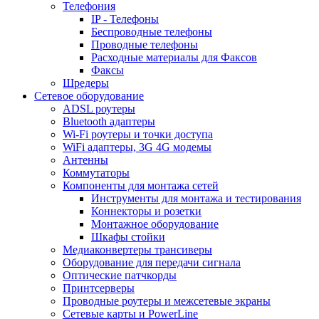
Телефония
IP - Телефоны
Беспроводные телефоны
Проводные телефоны
Расходные материалы для Факсов
Факсы
Шредеры
Сетевое оборудование
ADSL роутеры
Bluetooth адаптеры
Wi-Fi роутеры и точки доступа
WiFi адаптеры, 3G 4G модемы
Антенны
Коммутаторы
Компоненты для монтажа сетей
Инструменты для монтажа и тестирования
Коннекторы и розетки
Монтажное оборудование
Шкафы стойки
Медиаконвертеры трансиверы
Оборудование для передачи сигнала
Оптические патчкорды
Принтсерверы
Проводные роутеры и межсетевые экраны
Сетевые карты и PowerLine