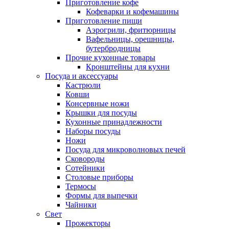
Приготовление кофе
Кофеварки и кофемашины
Приготовление пищи
Аэрогрили, фритюрницы
Вафельницы, орешницы,
бутербродницы
Прочие кухонные товары
Кронштейны для кухни
Посуда и аксессуары
Кастрюли
Ковши
Консервные ножи
Крышки для посуды
Кухонные принадлежности
Наборы посуды
Ножи
Посуда для микроволновых печей
Сковороды
Сотейники
Столовые приборы
Термосы
Формы для выпечки
Чайники
Свет
Прожекторы