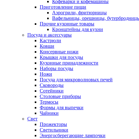
Кофеварки и кофемашины
Приготовление пищи
Аэрогрили, фритюрницы
Вафельницы, орешницы, бутербродниц
Прочие кухонные товары
Кронштейны для кухни
Посуда и аксессуары
Кастрюли
Ковши
Консервные ножи
Крышки для посуды
Кухонные принадлежности
Наборы посуды
Ножи
Посуда для микроволновых печей
Сковороды
Сотейники
Столовые приборы
Термосы
Формы для выпечки
Чайники
Свет
Прожекторы
Светильники
Энергосберегающие лампочки