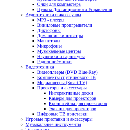
Очки для компьютера
Пульты Дистанционного Управления
Аудиотехника и аксессуары
MP3 - плееры
Виниловые проигрыватели
Диктофоны
Домашние кинотеатры
Магнитолы
Микрофоны
Музыкальные центры
Наушники и гарнитуры
Радиоприёмники
Видеотехника
Видеоплееры (DVD Blue-Ray)
Комплекты спутникового ТВ
Медиаплееры (Smart TV)
Проекторы и аксессуары
Интерактивные доски
Камеры для проекторов
Кронштейны для проекторов
Экраны для проекторов
Цифровые ТВ приставки
Игровые приставки и аксессуары
Музыкальные инструменты
Телевизоры