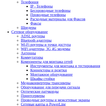
Телефония
IP - Телефоны
Беспроводные телефоны
Проводные телефоны
Расходные материалы для Факсов
Факсы
Шредеры
Сетевое оборудование
ADSL роутеры
Bluetooth адаптеры
Wi-Fi роутеры и точки доступа
WiFi адаптеры, 3G 4G модемы
Антенны
Коммутаторы
Компоненты для монтажа сетей
Инструменты для монтажа и тестирования
Коннекторы и розетки
Монтажное оборудование
Шкафы стойки
Медиаконвертеры трансиверы
Оборудование для передачи сигнала
Оптические патчкорды
Принтсерверы
Проводные роутеры и межсетевые экраны
Сетевые карты и PowerLine