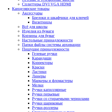
Сплиттеры DVI VGA HDMI
Канцелярские товары
Аксессуары
Брелоки и шкафчики для ключей
Визитницы
Всё для школы
Изделия из бумаги
Корзины для бумаг
Настольные принадлежности
Папки файлы системы архивации
Пишущие принадлежности
Гелевые ручки
Карандаши
Корректоры
Краски
Ластики
Линеры
Маркеры и фломастеры
Мелки
Ручки капиллярные
Ручки перьевые
Ручки со стираемыми чернилами
Ручки шариковые
Ручки-роллеры