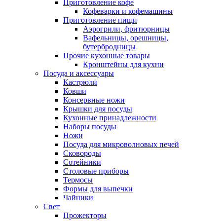
Приготовление кофе
Кофеварки и кофемашины
Приготовление пищи
Аэрогрили, фритюрницы
Вафельницы, орешницы,
бутербродницы
Прочие кухонные товары
Кронштейны для кухни
Посуда и аксессуары
Кастрюли
Ковши
Консервные ножи
Крышки для посуды
Кухонные принадлежности
Наборы посуды
Ножи
Посуда для микроволновых печей
Сковороды
Сотейники
Столовые приборы
Термосы
Формы для выпечки
Чайники
Свет
Прожекторы