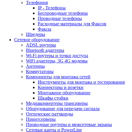
Телефония
IP - Телефоны
Беспроводные телефоны
Проводные телефоны
Расходные материалы для Факсов
Факсы
Шредеры
Сетевое оборудование
ADSL роутеры
Bluetooth адаптеры
Wi-Fi роутеры и точки доступа
WiFi адаптеры, 3G 4G модемы
Антенны
Коммутаторы
Компоненты для монтажа сетей
Инструменты для монтажа и тестирования
Коннекторы и розетки
Монтажное оборудование
Шкафы стойки
Медиаконвертеры трансиверы
Оборудование для передачи сигнала
Оптические патчкорды
Принтсерверы
Проводные роутеры и межсетевые экраны
Сетевые карты и PowerLine