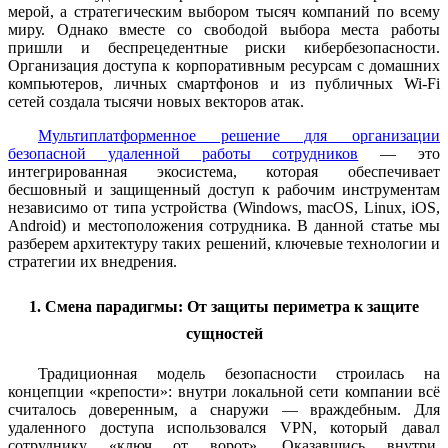
мерой, а стратегическим выбором тысяч компаний по всему
миру. Однако вместе со свободой выбора места работы
пришли и беспрецедентные риски кибербезопасности.
Организация доступа к корпоративным ресурсам с домашних
компьютеров, личных смартфонов и из публичных Wi-Fi
сетей создала тысячи новых векторов атак.
Мультиплатформенное решение для организации
безопасной удаленной работы сотрудников
— это
интегрированная экосистема, которая обеспечивает
бесшовный и защищенный доступ к рабочим инструментам
независимо от типа устройства (Windows, macOS, Linux, iOS,
Android) и местоположения сотрудника. В данной статье мы
разберем архитектуру таких решений, ключевые технологии и
стратегии их внедрения.
1. Смена парадигмы: От защиты периметра к защите
сущностей
Традиционная модель безопасности строилась на
концепции «крепости»: внутри локальной сети компании всё
считалось доверенным, а снаружи — враждебным. Для
удаленного доступа использовался VPN, который давал
сотруднику «ключ от ворот». Оказавшись внутри,