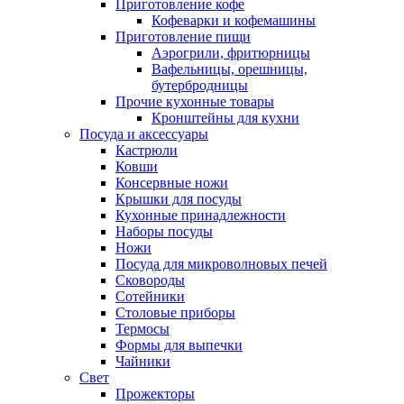
Приготовление кофе
Кофеварки и кофемашины
Приготовление пищи
Аэрогрили, фритюрницы
Вафельницы, орешницы,
бутербродницы
Прочие кухонные товары
Кронштейны для кухни
Посуда и аксессуары
Кастрюли
Ковши
Консервные ножи
Крышки для посуды
Кухонные принадлежности
Наборы посуды
Ножи
Посуда для микроволновых печей
Сковороды
Сотейники
Столовые приборы
Термосы
Формы для выпечки
Чайники
Свет
Прожекторы