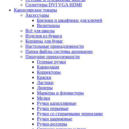
Сплиттеры DVI VGA HDMI
Канцелярские товары
Аксессуары
Брелоки и шкафчики для ключей
Визитницы
Всё для школы
Изделия из бумаги
Корзины для бумаг
Настольные принадлежности
Папки файлы системы архивации
Пишущие принадлежности
Гелевые ручки
Карандаши
Корректоры
Краски
Ластики
Линеры
Маркеры и фломастеры
Мелки
Ручки капиллярные
Ручки перьевые
Ручки со стираемыми чернилами
Ручки шариковые
Ручки-роллеры