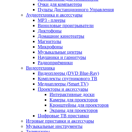
Очки для компьютера
Пульты Дистанционного Управления
Аудиотехника и аксессуары
MP3 - плееры
Виниловые проигрыватели
Диктофоны
Домашние кинотеатры
Магнитолы
Микрофоны
Музыкальные центры
Наушники и гарнитуры
Радиоприёмники
Видеотехника
Видеоплееры (DVD Blue-Ray)
Комплекты спутникового ТВ
Медиаплееры (Smart TV)
Проекторы и аксессуары
Интерактивные доски
Камеры для проекторов
Кронштейны для проекторов
Экраны для проекторов
Цифровые ТВ приставки
Игровые приставки и аксессуары
Музыкальные инструменты
Телевизоры