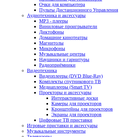
Очки для компьютера
Пульты Дистанционного Управления
Аудиотехника и аксессуары
MP3 - плееры
Виниловые проигрыватели
Диктофоны
Домашние кинотеатры
Магнитолы
Микрофоны
Музыкальные центры
Наушники и гарнитуры
Радиоприёмники
Видеотехника
Видеоплееры (DVD Blue-Ray)
Комплекты спутникового ТВ
Медиаплееры (Smart TV)
Проекторы и аксессуары
Интерактивные доски
Камеры для проекторов
Кронштейны для проекторов
Экраны для проекторов
Цифровые ТВ приставки
Игровые приставки и аксессуары
Музыкальные инструменты
Телевизоры