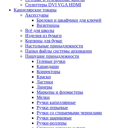
Сплиттеры DVI VGA HDMI
Канцелярские товары
Аксессуары
Брелоки и шкафчики для ключей
Визитницы
Всё для школы
Изделия из бумаги
Корзины для бумаг
Настольные принадлежности
Папки файлы системы архивации
Пишущие принадлежности
Гелевые ручки
Карандаши
Корректоры
Краски
Ластики
Линеры
Маркеры и фломастеры
Мелки
Ручки капиллярные
Ручки перьевые
Ручки со стираемыми чернилами
Ручки шариковые
Ручки-роллеры