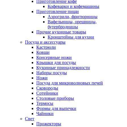
Приготовление кофе
Кофеварки и кофемашины
Приготовление пищи
Аэрогрили, фритюрницы
Вафельницы, орешницы,
бутербродницы
Прочие кухонные товары
Кронштейны для кухни
Посуда и аксессуары
Кастрюли
Ковши
Консервные ножи
Крышки для посуды
Кухонные принадлежности
Наборы посуды
Ножи
Посуда для микроволновых печей
Сковороды
Сотейники
Столовые приборы
Термосы
Формы для выпечки
Чайники
Свет
Прожекторы