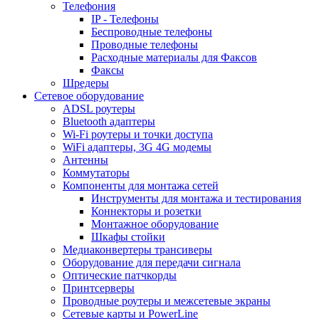
Телефония
IP - Телефоны
Беспроводные телефоны
Проводные телефоны
Расходные материалы для Факсов
Факсы
Шредеры
Сетевое оборудование
ADSL роутеры
Bluetooth адаптеры
Wi-Fi роутеры и точки доступа
WiFi адаптеры, 3G 4G модемы
Антенны
Коммутаторы
Компоненты для монтажа сетей
Инструменты для монтажа и тестирования
Коннекторы и розетки
Монтажное оборудование
Шкафы стойки
Медиаконвертеры трансиверы
Оборудование для передачи сигнала
Оптические патчкорды
Принтсерверы
Проводные роутеры и межсетевые экраны
Сетевые карты и PowerLine