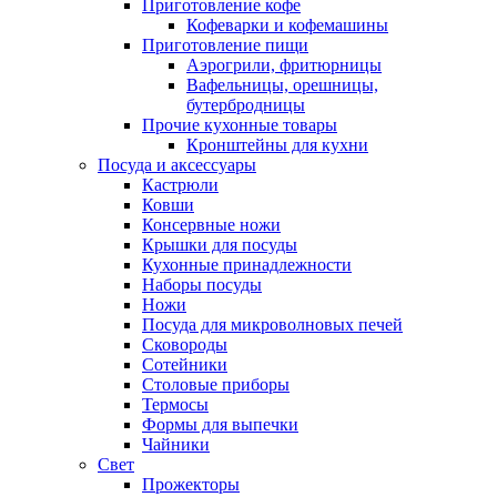
Приготовление кофе
Кофеварки и кофемашины
Приготовление пищи
Аэрогрили, фритюрницы
Вафельницы, орешницы,
бутербродницы
Прочие кухонные товары
Кронштейны для кухни
Посуда и аксессуары
Кастрюли
Ковши
Консервные ножи
Крышки для посуды
Кухонные принадлежности
Наборы посуды
Ножи
Посуда для микроволновых печей
Сковороды
Сотейники
Столовые приборы
Термосы
Формы для выпечки
Чайники
Свет
Прожекторы