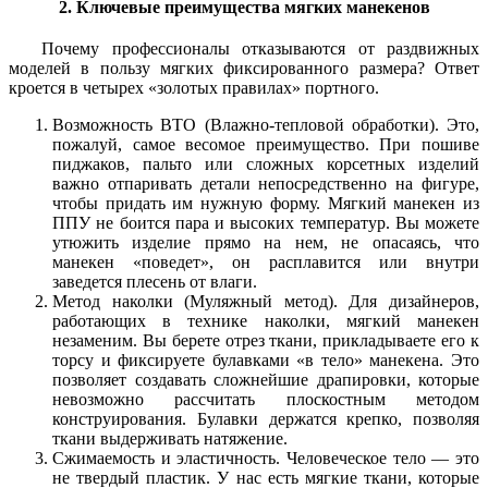
2. Ключевые преимущества мягких манекенов
Почему профессионалы отказываются от раздвижных
моделей в пользу мягких фиксированного размера? Ответ
кроется в четырех «золотых правилах» портного.
Возможность ВТО (Влажно-тепловой обработки).
Это,
пожалуй, самое весомое преимущество. При пошиве
пиджаков, пальто или сложных корсетных изделий
важно отпаривать детали непосредственно на фигуре,
чтобы придать им нужную форму. Мягкий манекен из
ППУ не боится пара и высоких температур. Вы можете
утюжить изделие прямо на нем, не опасаясь, что
манекен «поведет», он расплавится или внутри
заведется плесень от влаги.
Метод наколки (Муляжный метод).
Для дизайнеров,
работающих в технике наколки, мягкий манекен
незаменим. Вы берете отрез ткани, прикладываете его к
торсу и фиксируете булавками «в тело» манекена. Это
позволяет создавать сложнейшие драпировки, которые
невозможно рассчитать плоскостным методом
конструирования. Булавки держатся крепко, позволяя
ткани выдерживать натяжение.
Сжимаемость и эластичность.
Человеческое тело — это
не твердый пластик. У нас есть мягкие ткани, которые