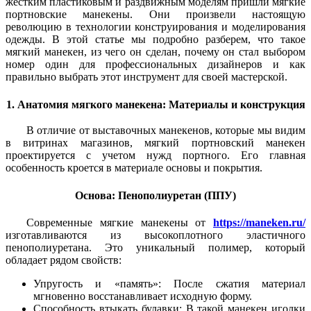
жестким пластиковым и раздвижным моделям пришли мягкие
портновские манекены. Они произвели настоящую
революцию в технологии конструирования и моделирования
одежды.
В этой статье мы подробно разберем, что такое
мягкий манекен, из чего он сделан, почему он стал выбором
номер один для профессиональных дизайнеров и как
правильно выбрать этот инструмент для своей мастерской.
1. Анатомия мягкого манекена: Материалы и конструкция
В отличие от выставочных манекенов, которые мы видим
в витринах магазинов, мягкий портновский манекен
проектируется с учетом нужд портного. Его главная
особенность кроется в материале основы и покрытия.
Основа: Пенополиуретан (ППУ)
Современные мягкие манекены от
https://maneken.ru/
изготавливаются из высокоплотного эластичного
пенополиуретана. Это уникальный полимер, который
обладает рядом свойств:
Упругость и «память»: После сжатия материал
мгновенно восстанавливает исходную форму.
Способность втыкать булавки: В такой манекен иголки