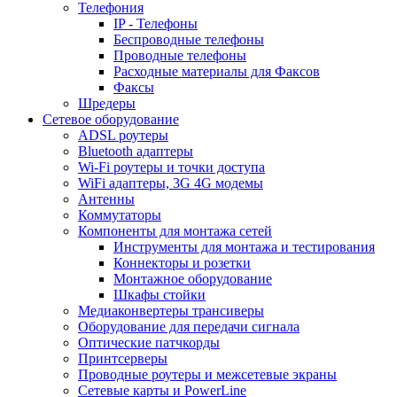
Телефония
IP - Телефоны
Беспроводные телефоны
Проводные телефоны
Расходные материалы для Факсов
Факсы
Шредеры
Сетевое оборудование
ADSL роутеры
Bluetooth адаптеры
Wi-Fi роутеры и точки доступа
WiFi адаптеры, 3G 4G модемы
Антенны
Коммутаторы
Компоненты для монтажа сетей
Инструменты для монтажа и тестирования
Коннекторы и розетки
Монтажное оборудование
Шкафы стойки
Медиаконвертеры трансиверы
Оборудование для передачи сигнала
Оптические патчкорды
Принтсерверы
Проводные роутеры и межсетевые экраны
Сетевые карты и PowerLine