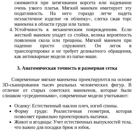
сжимаются при затягивании корсета или надевании
очень узкого платья. Мягкий манекен имитирует эту
податливость. На него гораздо легче надеть
неэластичное изделие «в облипку», слегка сжав торс
манекена в области груди или талии.
Устойчивость к механическим повреждениям.
Если
жесткий манекен упадет со стойки, велика вероятность
появления скола или трещины. Мягкий манекен при
падении просто спружинит. Он легок в
транспортировке и не требует деликатного обращения,
как антикварные модели из папье-маше.
3. Анатомическая точность и размерная сетка
Современные мягкие манекены проектируются на основе
3D-сканирования тысяч реальных человеческих фигур. В
отличие от старых советских манекенов, которые были
слишком «усредненными», современные модели учитывают:
Осанку: Естественный наклон плеч, изгиб спины.
Форму груди: Реалистичная геометрия, которая
позволяет правильно проектировать вытачки.
Живот и ягодицы: Учет естественных выпуклостей тела,
что важно для посадки брюк и юбок.