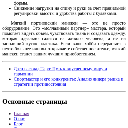
формы.
Снижение нагрузки на спину и руки за счет правильной
регулировки высоты и удобства работы с булавками.
Мягкий портновский манекен — это не просто
оборудование. Это «молчаливый партнер» мастера, который
помогает видеть объем, чувствовать ткань и создавать одежду,
которая идеально садится на живого человека, а не на
застывший кусок пластика. Если ваше хобби перерастает в
нечто большее или вы открываете собственное ателье, мягкий
манекен станет вашим лучшим приобретением.
Дзен расклад Таро: Путь к внутреннему миру и
гармонии
Спортмастер и его конкуренты: Анализ лидера рынка и
стратегии противостояния
Основные
страницы
Главная
О нас
Блог