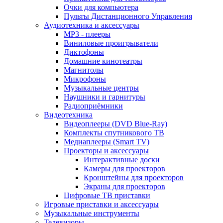
Очки для компьютера
Пульты Дистанционного Управления
Аудиотехника и аксессуары
MP3 - плееры
Виниловые проигрыватели
Диктофоны
Домашние кинотеатры
Магнитолы
Микрофоны
Музыкальные центры
Наушники и гарнитуры
Радиоприёмники
Видеотехника
Видеоплееры (DVD Blue-Ray)
Комплекты спутникового ТВ
Медиаплееры (Smart TV)
Проекторы и аксессуары
Интерактивные доски
Камеры для проекторов
Кронштейны для проекторов
Экраны для проекторов
Цифровые ТВ приставки
Игровые приставки и аксессуары
Музыкальные инструменты
Телевизоры