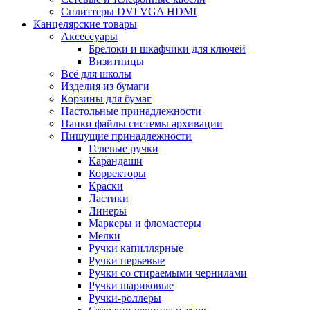
Сплиттеры DVI VGA HDMI
Канцелярские товары
Аксессуары
Брелоки и шкафчики для ключей
Визитницы
Всё для школы
Изделия из бумаги
Корзины для бумаг
Настольные принадлежности
Папки файлы системы архивации
Пишущие принадлежности
Гелевые ручки
Карандаши
Корректоры
Краски
Ластики
Линеры
Маркеры и фломастеры
Мелки
Ручки капиллярные
Ручки перьевые
Ручки со стираемыми чернилами
Ручки шариковые
Ручки-роллеры