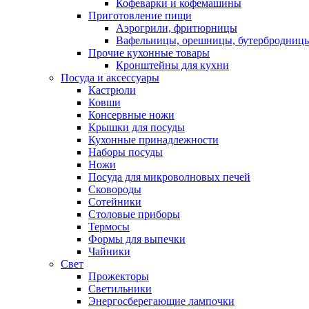
Кофеварки и кофемашины
Приготовление пищи
Аэрогрили, фритюрницы
Вафельницы, орешницы, бутербродниц
Прочие кухонные товары
Кронштейны для кухни
Посуда и аксессуары
Кастрюли
Ковши
Консервные ножи
Крышки для посуды
Кухонные принадлежности
Наборы посуды
Ножи
Посуда для микроволновых печей
Сковороды
Сотейники
Столовые приборы
Термосы
Формы для выпечки
Чайники
Свет
Прожекторы
Светильники
Энергосберегающие лампочки