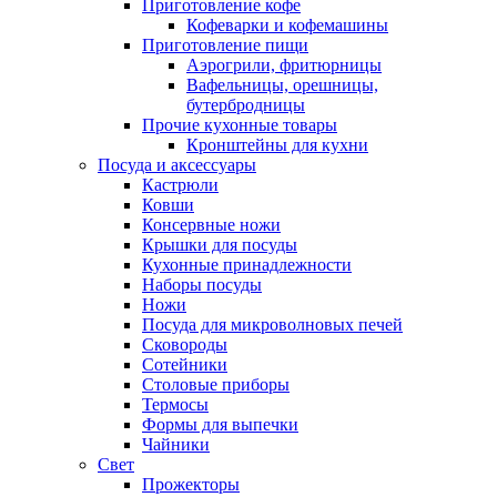
Приготовление кофе
Кофеварки и кофемашины
Приготовление пищи
Аэрогрили, фритюрницы
Вафельницы, орешницы,
бутербродницы
Прочие кухонные товары
Кронштейны для кухни
Посуда и аксессуары
Кастрюли
Ковши
Консервные ножи
Крышки для посуды
Кухонные принадлежности
Наборы посуды
Ножи
Посуда для микроволновых печей
Сковороды
Сотейники
Столовые приборы
Термосы
Формы для выпечки
Чайники
Свет
Прожекторы