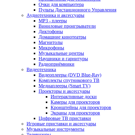
Очки для компьютера
Пульты Дистанционного Управления
Аудиотехника и аксессуары
MP3 - плееры
Виниловые проигрыватели
Диктофоны
Домашние кинотеатры
Магнитолы
Микрофоны
Музыкальные центры
Наушники и гарнитуры
Радиоприёмники
Видеотехника
Видеоплееры (DVD Blue-Ray)
Комплекты спутникового ТВ
Медиаплееры (Smart TV)
Проекторы и аксессуары
Интерактивные доски
Камеры для проекторов
Кронштейны для проекторов
Экраны для проекторов
Цифровые ТВ приставки
Игровые приставки и аксессуары
Музыкальные инструменты
Телевизоры