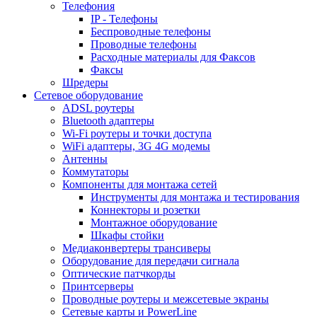
Телефония
IP - Телефоны
Беспроводные телефоны
Проводные телефоны
Расходные материалы для Факсов
Факсы
Шредеры
Сетевое оборудование
ADSL роутеры
Bluetooth адаптеры
Wi-Fi роутеры и точки доступа
WiFi адаптеры, 3G 4G модемы
Антенны
Коммутаторы
Компоненты для монтажа сетей
Инструменты для монтажа и тестирования
Коннекторы и розетки
Монтажное оборудование
Шкафы стойки
Медиаконвертеры трансиверы
Оборудование для передачи сигнала
Оптические патчкорды
Принтсерверы
Проводные роутеры и межсетевые экраны
Сетевые карты и PowerLine