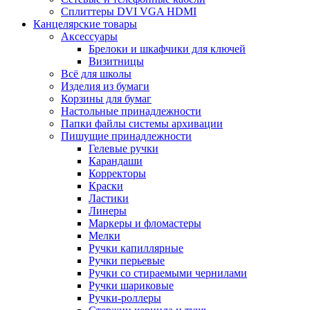
Сплиттеры DVI VGA HDMI
Канцелярские товары
Аксессуары
Брелоки и шкафчики для ключей
Визитницы
Всё для школы
Изделия из бумаги
Корзины для бумаг
Настольные принадлежности
Папки файлы системы архивации
Пишущие принадлежности
Гелевые ручки
Карандаши
Корректоры
Краски
Ластики
Линеры
Маркеры и фломастеры
Мелки
Ручки капиллярные
Ручки перьевые
Ручки со стираемыми чернилами
Ручки шариковые
Ручки-роллеры