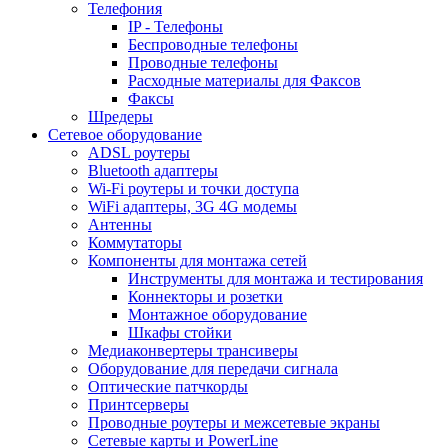
Телефония
IP - Телефоны
Беспроводные телефоны
Проводные телефоны
Расходные материалы для Факсов
Факсы
Шредеры
Сетевое оборудование
ADSL роутеры
Bluetooth адаптеры
Wi-Fi роутеры и точки доступа
WiFi адаптеры, 3G 4G модемы
Антенны
Коммутаторы
Компоненты для монтажа сетей
Инструменты для монтажа и тестирования
Коннекторы и розетки
Монтажное оборудование
Шкафы стойки
Медиаконвертеры трансиверы
Оборудование для передачи сигнала
Оптические патчкорды
Принтсерверы
Проводные роутеры и межсетевые экраны
Сетевые карты и PowerLine