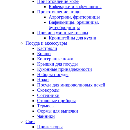
Приготовление кофе
Кофеварки и кофемашины
Приготовление пищи
Аэрогрили, фритюрницы
Вафельницы, орешницы,
бутербродницы
Прочие кухонные товары
Кронштейны для кухни
Посуда и аксессуары
Кастрюли
Ковши
Консервные ножи
Крышки для посуды
Кухонные принадлежности
Наборы посуды
Ножи
Посуда для микроволновых печей
Сковороды
Сотейники
Столовые приборы
Термосы
Формы для выпечки
Чайники
Свет
Прожекторы