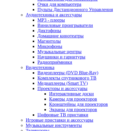
Очки для компьютера
Пульты Дистанционного Управления
Аудиотехника и аксессуары
MP3 - плееры
Виниловые проигрыватели
Диктофоны
Домашние кинотеатры
Магнитолы
Микрофоны
Музыкальные центры
Наушники и гарнитуры
Радиоприёмники
Видеотехника
Видеоплееры (DVD Blue-Ray)
Комплекты спутникового ТВ
Медиаплееры (Smart TV)
Проекторы и аксессуары
Интерактивные доски
Камеры для проекторов
Кронштейны для проекторов
Экраны для проекторов
Цифровые ТВ приставки
Игровые приставки и аксессуары
Музыкальные инструменты
Телевизоры