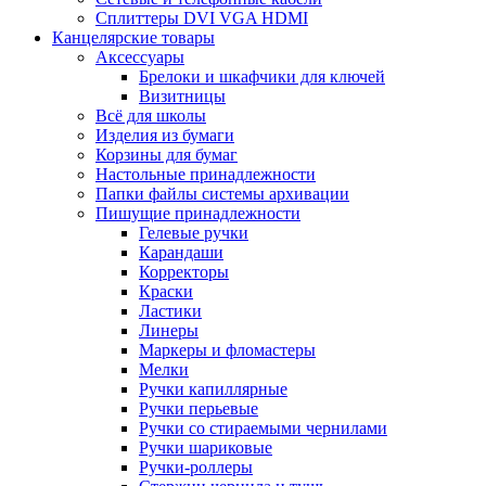
Сплиттеры DVI VGA HDMI
Канцелярские товары
Аксессуары
Брелоки и шкафчики для ключей
Визитницы
Всё для школы
Изделия из бумаги
Корзины для бумаг
Настольные принадлежности
Папки файлы системы архивации
Пишущие принадлежности
Гелевые ручки
Карандаши
Корректоры
Краски
Ластики
Линеры
Маркеры и фломастеры
Мелки
Ручки капиллярные
Ручки перьевые
Ручки со стираемыми чернилами
Ручки шариковые
Ручки-роллеры