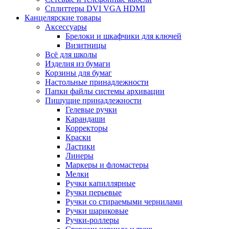
Сплиттеры DVI VGA HDMI
Канцелярские товары
Аксессуары
Брелоки и шкафчики для ключей
Визитницы
Всё для школы
Изделия из бумаги
Корзины для бумаг
Настольные принадлежности
Папки файлы системы архивации
Пишущие принадлежности
Гелевые ручки
Карандаши
Корректоры
Краски
Ластики
Линеры
Маркеры и фломастеры
Мелки
Ручки капиллярные
Ручки перьевые
Ручки со стираемыми чернилами
Ручки шариковые
Ручки-роллеры