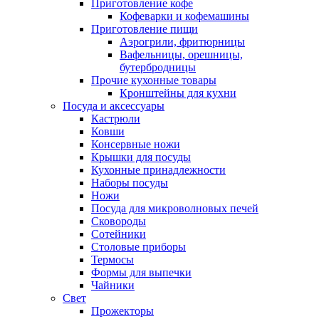
Приготовление кофе
Кофеварки и кофемашины
Приготовление пищи
Аэрогрили, фритюрницы
Вафельницы, орешницы,
бутербродницы
Прочие кухонные товары
Кронштейны для кухни
Посуда и аксессуары
Кастрюли
Ковши
Консервные ножи
Крышки для посуды
Кухонные принадлежности
Наборы посуды
Ножи
Посуда для микроволновых печей
Сковороды
Сотейники
Столовые приборы
Термосы
Формы для выпечки
Чайники
Свет
Прожекторы