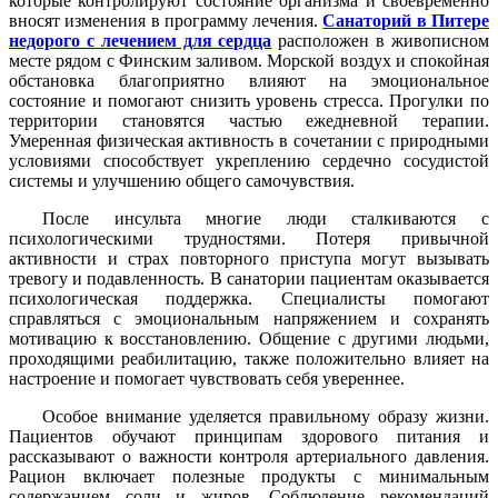
которые контролируют состояние организма и своевременно
вносят изменения в программу лечения.
Санаторий в Питере
недорого с лечением для сердца
расположен в живописном
месте рядом с Финским заливом. Морской воздух и спокойная
обстановка благоприятно влияют на эмоциональное
состояние и помогают снизить уровень стресса. Прогулки по
территории становятся частью ежедневной терапии.
Умеренная физическая активность в сочетании с природными
условиями способствует укреплению сердечно сосудистой
системы и улучшению общего самочувствия.
После инсульта многие люди сталкиваются с
психологическими трудностями. Потеря привычной
активности и страх повторного приступа могут вызывать
тревогу и подавленность. В санатории пациентам оказывается
психологическая поддержка. Специалисты помогают
справляться с эмоциональным напряжением и сохранять
мотивацию к восстановлению. Общение с другими людьми,
проходящими реабилитацию, также положительно влияет на
настроение и помогает чувствовать себя увереннее.
Особое внимание уделяется правильному образу жизни.
Пациентов обучают принципам здорового питания и
рассказывают о важности контроля артериального давления.
Рацион включает полезные продукты с минимальным
содержанием соли и жиров. Соблюдение рекомендаций