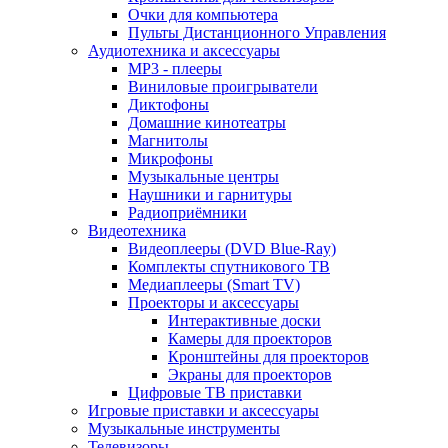
Очки для компьютера
Пульты Дистанционного Управления
Аудиотехника и аксессуары
MP3 - плееры
Виниловые проигрыватели
Диктофоны
Домашние кинотеатры
Магнитолы
Микрофоны
Музыкальные центры
Наушники и гарнитуры
Радиоприёмники
Видеотехника
Видеоплееры (DVD Blue-Ray)
Комплекты спутникового ТВ
Медиаплееры (Smart TV)
Проекторы и аксессуары
Интерактивные доски
Камеры для проекторов
Кронштейны для проекторов
Экраны для проекторов
Цифровые ТВ приставки
Игровые приставки и аксессуары
Музыкальные инструменты
Телевизоры