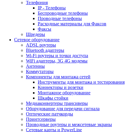
Телефония
IP - Телефоны
Беспроводные телефоны
Проводные телефоны
Расходные материалы для Факсов
Факсы
Шредеры
Сетевое оборудование
ADSL роутеры
Bluetooth адаптеры
Wi-Fi роутеры и точки доступа
WiFi адаптеры, 3G 4G модемы
Антенны
Коммутаторы
Компоненты для монтажа сетей
Инструменты для монтажа и тестирования
Коннекторы и розетки
Монтажное оборудование
Шкафы стойки
Медиаконвертеры трансиверы
Оборудование для передачи сигнала
Оптические патчкорды
Принтсерверы
Проводные роутеры и межсетевые экраны
Сетевые карты и PowerLine