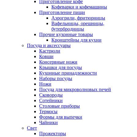
Приготовление кофе
Кофеварки и кофемашины
Приготовление пищи
Аэрогрили, фритюрницы
Вафельницы, орешницы,
бутербродницы
Прочие кухонные товары
Кронштейны для кухни
Посуда и аксессуары
Кастрюли
Ковши
Консервные ножи
Крышки для посуды
Кухонные принадлежности
Наборы посуды
Ножи
Посуда для микроволновых печей
Сковороды
Сотейники
Столовые приборы
Термосы
Формы для выпечки
Чайники
Свет
Прожекторы