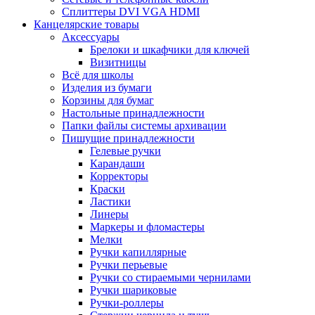
Сплиттеры DVI VGA HDMI
Канцелярские товары
Аксессуары
Брелоки и шкафчики для ключей
Визитницы
Всё для школы
Изделия из бумаги
Корзины для бумаг
Настольные принадлежности
Папки файлы системы архивации
Пишущие принадлежности
Гелевые ручки
Карандаши
Корректоры
Краски
Ластики
Линеры
Маркеры и фломастеры
Мелки
Ручки капиллярные
Ручки перьевые
Ручки со стираемыми чернилами
Ручки шариковые
Ручки-роллеры