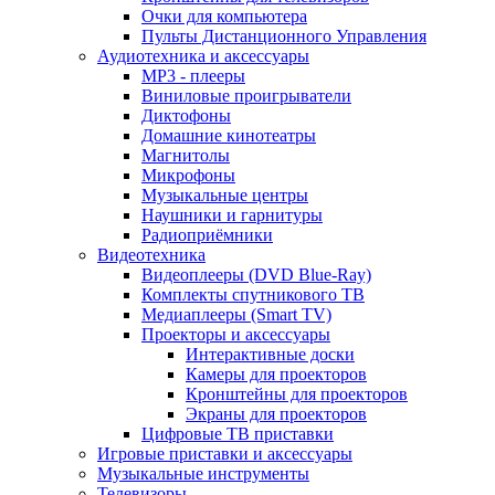
Очки для компьютера
Пульты Дистанционного Управления
Аудиотехника и аксессуары
MP3 - плееры
Виниловые проигрыватели
Диктофоны
Домашние кинотеатры
Магнитолы
Микрофоны
Музыкальные центры
Наушники и гарнитуры
Радиоприёмники
Видеотехника
Видеоплееры (DVD Blue-Ray)
Комплекты спутникового ТВ
Медиаплееры (Smart TV)
Проекторы и аксессуары
Интерактивные доски
Камеры для проекторов
Кронштейны для проекторов
Экраны для проекторов
Цифровые ТВ приставки
Игровые приставки и аксессуары
Музыкальные инструменты
Телевизоры