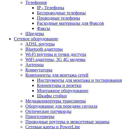
Телефония
IP - Телефоны
Беспроводные телефоны
Проводные телефоны
Расходные материалы для Факсов
Факсы
Шредеры
Сетевое оборудование
ADSL роутеры
Bluetooth адаптеры
Wi-Fi роутеры и точки доступа
WiFi адаптеры, 3G 4G модемы
Антенны
Коммутаторы
Компоненты для монтажа сетей
Инструменты для монтажа и тестирования
Коннекторы и розетки
Монтажное оборудование
Шкафы стойки
Медиаконвертеры трансиверы
Оборудование для передачи сигнала
Оптические патчкорды
Принтсерверы
Проводные роутеры и межсетевые экраны
Сетевые карты и PowerLine