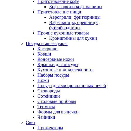
Приготовление кофе
Кофеварки и кофемашины
Приготовление пищи
Аэрогрили, фритюрницы
Вафельницы, орешницы,
бутербродницы
Прочие кухонные товары
Кронштейны для кухни
Посуда и аксессуары
Кастрюли
Ковши
Консервные ножи
Крышки для посуды
Кухонные принадлежности
Наборы посуды
Ножи
Посуда для микроволновых печей
Сковороды
Сотейники
Столовые приборы
Термосы
Формы для выпечки
Чайники
Свет
Прожекторы