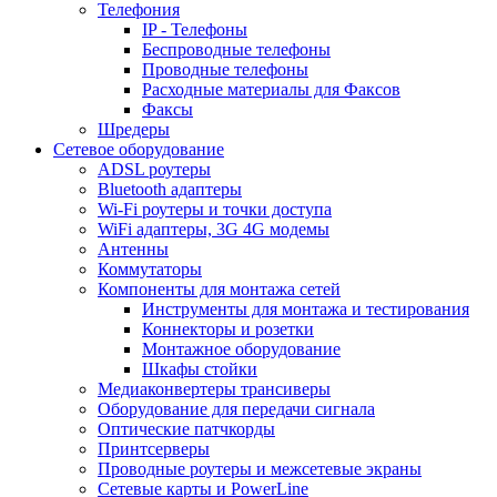
Телефония
IP - Телефоны
Беспроводные телефоны
Проводные телефоны
Расходные материалы для Факсов
Факсы
Шредеры
Сетевое оборудование
ADSL роутеры
Bluetooth адаптеры
Wi-Fi роутеры и точки доступа
WiFi адаптеры, 3G 4G модемы
Антенны
Коммутаторы
Компоненты для монтажа сетей
Инструменты для монтажа и тестирования
Коннекторы и розетки
Монтажное оборудование
Шкафы стойки
Медиаконвертеры трансиверы
Оборудование для передачи сигнала
Оптические патчкорды
Принтсерверы
Проводные роутеры и межсетевые экраны
Сетевые карты и PowerLine