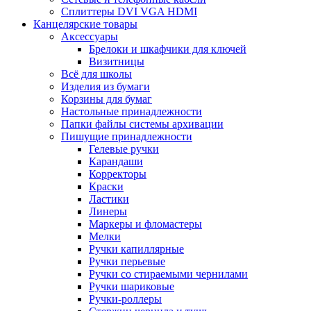
Сплиттеры DVI VGA HDMI
Канцелярские товары
Аксессуары
Брелоки и шкафчики для ключей
Визитницы
Всё для школы
Изделия из бумаги
Корзины для бумаг
Настольные принадлежности
Папки файлы системы архивации
Пишущие принадлежности
Гелевые ручки
Карандаши
Корректоры
Краски
Ластики
Линеры
Маркеры и фломастеры
Мелки
Ручки капиллярные
Ручки перьевые
Ручки со стираемыми чернилами
Ручки шариковые
Ручки-роллеры