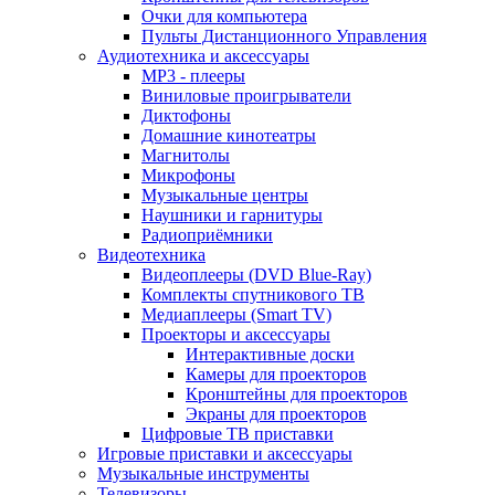
Очки для компьютера
Пульты Дистанционного Управления
Аудиотехника и аксессуары
MP3 - плееры
Виниловые проигрыватели
Диктофоны
Домашние кинотеатры
Магнитолы
Микрофоны
Музыкальные центры
Наушники и гарнитуры
Радиоприёмники
Видеотехника
Видеоплееры (DVD Blue-Ray)
Комплекты спутникового ТВ
Медиаплееры (Smart TV)
Проекторы и аксессуары
Интерактивные доски
Камеры для проекторов
Кронштейны для проекторов
Экраны для проекторов
Цифровые ТВ приставки
Игровые приставки и аксессуары
Музыкальные инструменты
Телевизоры