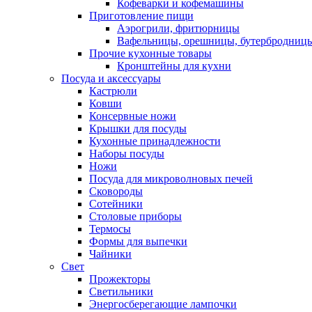
Кофеварки и кофемашины
Приготовление пищи
Аэрогрили, фритюрницы
Вафельницы, орешницы, бутербродниц
Прочие кухонные товары
Кронштейны для кухни
Посуда и аксессуары
Кастрюли
Ковши
Консервные ножи
Крышки для посуды
Кухонные принадлежности
Наборы посуды
Ножи
Посуда для микроволновых печей
Сковороды
Сотейники
Столовые приборы
Термосы
Формы для выпечки
Чайники
Свет
Прожекторы
Светильники
Энергосберегающие лампочки