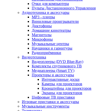
Очки для компьютера
Пульты Дистанционного Управления
Аудиотехника и аксессуары
MP3 - плееры
Виниловые проигрыватели
Диктофоны
Домашние кинотеатры
Магнитолы
Микрофоны
Музыкальные центры
Наушники и гарнитуры
Радиоприёмники
Видеотехника
Видеоплееры (DVD Blue-Ray)
Комплекты спутникового ТВ
Медиаплееры (Smart TV)
Проекторы и аксессуары
Интерактивные доски
Камеры для проекторов
Кронштейны для проекторов
Экраны для проекторов
Цифровые ТВ приставки
Игровые приставки и аксессуары
Музыкальные инструменты
Телевизоры