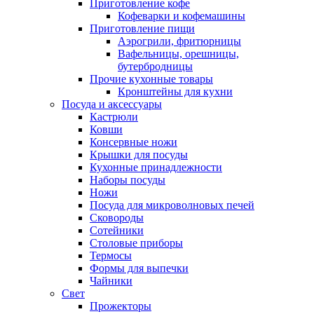
Приготовление кофе
Кофеварки и кофемашины
Приготовление пищи
Аэрогрили, фритюрницы
Вафельницы, орешницы,
бутербродницы
Прочие кухонные товары
Кронштейны для кухни
Посуда и аксессуары
Кастрюли
Ковши
Консервные ножи
Крышки для посуды
Кухонные принадлежности
Наборы посуды
Ножи
Посуда для микроволновых печей
Сковороды
Сотейники
Столовые приборы
Термосы
Формы для выпечки
Чайники
Свет
Прожекторы