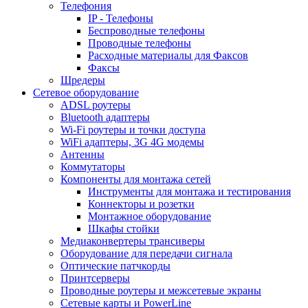
Телефония
IP - Телефоны
Беспроводные телефоны
Проводные телефоны
Расходные материалы для Факсов
Факсы
Шредеры
Сетевое оборудование
ADSL роутеры
Bluetooth адаптеры
Wi-Fi роутеры и точки доступа
WiFi адаптеры, 3G 4G модемы
Антенны
Коммутаторы
Компоненты для монтажа сетей
Инструменты для монтажа и тестирования
Коннекторы и розетки
Монтажное оборудование
Шкафы стойки
Медиаконвертеры трансиверы
Оборудование для передачи сигнала
Оптические патчкорды
Принтсерверы
Проводные роутеры и межсетевые экраны
Сетевые карты и PowerLine