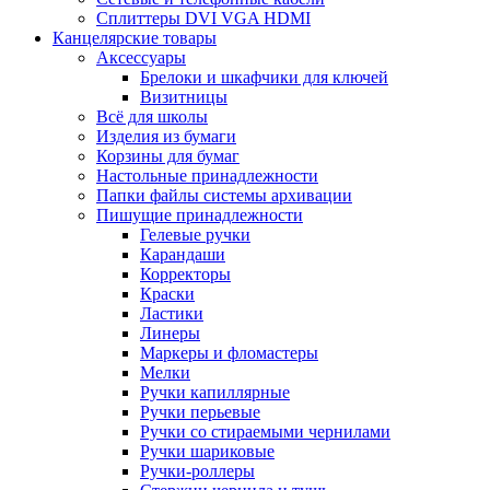
Сплиттеры DVI VGA HDMI
Канцелярские товары
Аксессуары
Брелоки и шкафчики для ключей
Визитницы
Всё для школы
Изделия из бумаги
Корзины для бумаг
Настольные принадлежности
Папки файлы системы архивации
Пишущие принадлежности
Гелевые ручки
Карандаши
Корректоры
Краски
Ластики
Линеры
Маркеры и фломастеры
Мелки
Ручки капиллярные
Ручки перьевые
Ручки со стираемыми чернилами
Ручки шариковые
Ручки-роллеры