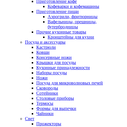
Приготовление кофе
Кофеварки и кофемашины
Приготовление пищи
Аэрогрили, фритюрницы
Вафельницы, орешницы,
бутербродницы
Прочие кухонные товары
Кронштейны для кухни
Посуда и аксессуары
Кастрюли
Ковши
Консервные ножи
Крышки для посуды
Кухонные принадлежности
Наборы посуды
Ножи
Посуда для микроволновых печей
Сковороды
Сотейники
Столовые приборы
Термосы
Формы для выпечки
Чайники
Свет
Прожекторы