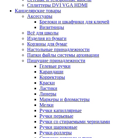
Сплиттеры DVI VGA HDMI
Канцелярские товары
Аксессуары
Брелоки и шкафчики для ключей
Визитницы
Всё для школы
Изделия из бумаги
Корзины для бумаг
Настольные принадлежности
Папки файлы системы архивации
Пишущие принадлежности
Гелевые ручки
Карандаши
Корректоры
Краски
Ластики
Линеры
Маркеры и фломастеры
Мелки
Ручки капиллярные
Ручки перьевые
Ручки со стираемыми чернилами
Ручки шариковые
Ручки-роллеры