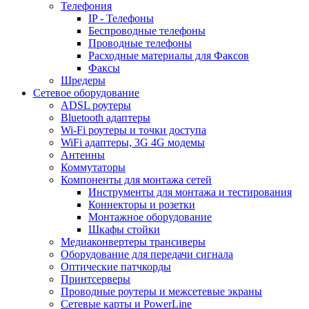
Телефония
IP - Телефоны
Беспроводные телефоны
Проводные телефоны
Расходные материалы для Факсов
Факсы
Шредеры
Сетевое оборудование
ADSL роутеры
Bluetooth адаптеры
Wi-Fi роутеры и точки доступа
WiFi адаптеры, 3G 4G модемы
Антенны
Коммутаторы
Компоненты для монтажа сетей
Инструменты для монтажа и тестирования
Коннекторы и розетки
Монтажное оборудование
Шкафы стойки
Медиаконвертеры трансиверы
Оборудование для передачи сигнала
Оптические патчкорды
Принтсерверы
Проводные роутеры и межсетевые экраны
Сетевые карты и PowerLine