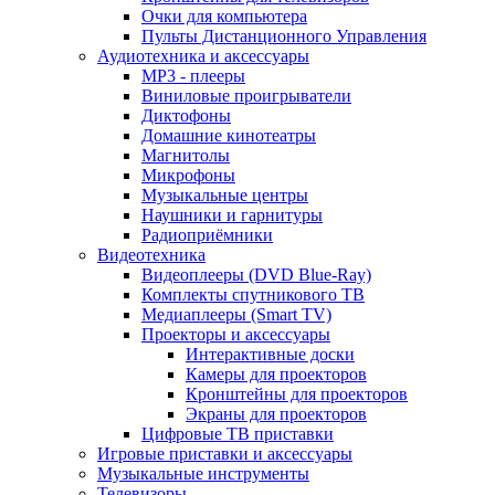
Очки для компьютера
Пульты Дистанционного Управления
Аудиотехника и аксессуары
MP3 - плееры
Виниловые проигрыватели
Диктофоны
Домашние кинотеатры
Магнитолы
Микрофоны
Музыкальные центры
Наушники и гарнитуры
Радиоприёмники
Видеотехника
Видеоплееры (DVD Blue-Ray)
Комплекты спутникового ТВ
Медиаплееры (Smart TV)
Проекторы и аксессуары
Интерактивные доски
Камеры для проекторов
Кронштейны для проекторов
Экраны для проекторов
Цифровые ТВ приставки
Игровые приставки и аксессуары
Музыкальные инструменты
Телевизоры