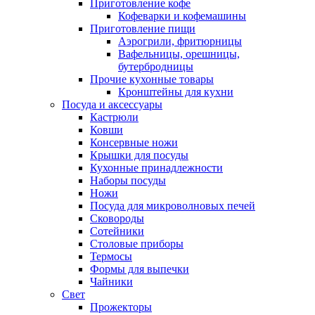
Приготовление кофе
Кофеварки и кофемашины
Приготовление пищи
Аэрогрили, фритюрницы
Вафельницы, орешницы,
бутербродницы
Прочие кухонные товары
Кронштейны для кухни
Посуда и аксессуары
Кастрюли
Ковши
Консервные ножи
Крышки для посуды
Кухонные принадлежности
Наборы посуды
Ножи
Посуда для микроволновых печей
Сковороды
Сотейники
Столовые приборы
Термосы
Формы для выпечки
Чайники
Свет
Прожекторы