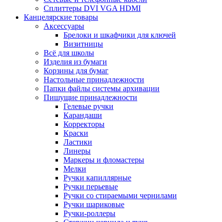
Сплиттеры DVI VGA HDMI
Канцелярские товары
Аксессуары
Брелоки и шкафчики для ключей
Визитницы
Всё для школы
Изделия из бумаги
Корзины для бумаг
Настольные принадлежности
Папки файлы системы архивации
Пишущие принадлежности
Гелевые ручки
Карандаши
Корректоры
Краски
Ластики
Линеры
Маркеры и фломастеры
Мелки
Ручки капиллярные
Ручки перьевые
Ручки со стираемыми чернилами
Ручки шариковые
Ручки-роллеры