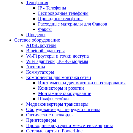
Телефония
IP - Телефоны
Беспроводные телефоны
Проводные телефоны
Расходные материалы для Факсов
Факсы
Шредеры
Сетевое оборудование
ADSL роутеры
Bluetooth адаптеры
Wi-Fi роутеры и точки доступа
WiFi адаптеры, 3G 4G модемы
Антенны
Коммутаторы
Компоненты для монтажа сетей
Инструменты для монтажа и тестирования
Коннекторы и розетки
Монтажное оборудование
Шкафы стойки
Медиаконвертеры трансиверы
Оборудование для передачи сигнала
Оптические патчкорды
Принтсерверы
Проводные роутеры и межсетевые экраны
Сетевые карты и PowerLine