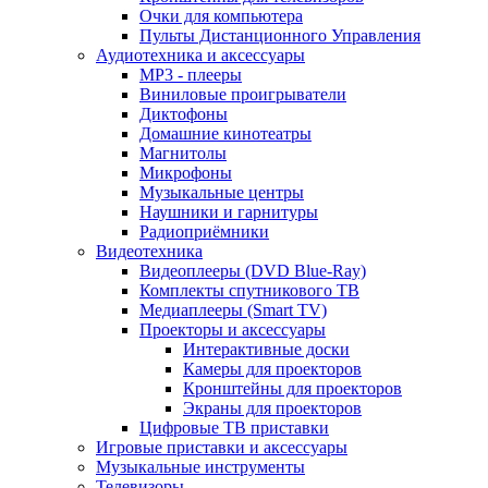
Очки для компьютера
Пульты Дистанционного Управления
Аудиотехника и аксессуары
MP3 - плееры
Виниловые проигрыватели
Диктофоны
Домашние кинотеатры
Магнитолы
Микрофоны
Музыкальные центры
Наушники и гарнитуры
Радиоприёмники
Видеотехника
Видеоплееры (DVD Blue-Ray)
Комплекты спутникового ТВ
Медиаплееры (Smart TV)
Проекторы и аксессуары
Интерактивные доски
Камеры для проекторов
Кронштейны для проекторов
Экраны для проекторов
Цифровые ТВ приставки
Игровые приставки и аксессуары
Музыкальные инструменты
Телевизоры