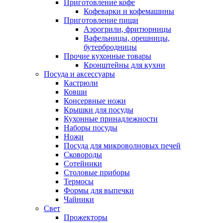
Приготовление кофе
Кофеварки и кофемашины
Приготовление пищи
Аэрогрили, фритюрницы
Вафельницы, орешницы,
бутербродницы
Прочие кухонные товары
Кронштейны для кухни
Посуда и аксессуары
Кастрюли
Ковши
Консервные ножи
Крышки для посуды
Кухонные принадлежности
Наборы посуды
Ножи
Посуда для микроволновых печей
Сковороды
Сотейники
Столовые приборы
Термосы
Формы для выпечки
Чайники
Свет
Прожекторы