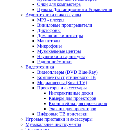
Очки для компьютера
Пульты Дистанционного Управления
Аудиотехника и аксессуары
MP3 - плееры
Виниловые проигрыватели
Диктофоны
Домашние кинотеатры
Магнитолы
Микрофоны
Музыкальные центры
Наушники и гарнитуры
Радиоприёмники
Видеотехника
Видеоплееры (DVD Blue-Ray)
Комплекты спутникового ТВ
Медиаплееры (Smart TV)
Проекторы и аксессуары
Интерактивные доски
Камеры для проекторов
Кронштейны для проекторов
Экраны для проекторов
Цифровые ТВ приставки
Игровые приставки и аксессуары
Музыкальные инструменты
Телевизоры