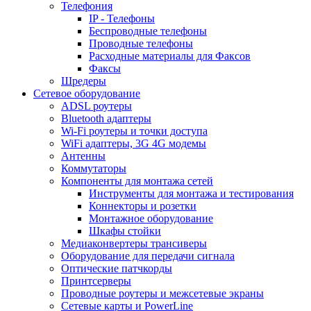
Телефония
IP - Телефоны
Беспроводные телефоны
Проводные телефоны
Расходные материалы для Факсов
Факсы
Шредеры
Сетевое оборудование
ADSL роутеры
Bluetooth адаптеры
Wi-Fi роутеры и точки доступа
WiFi адаптеры, 3G 4G модемы
Антенны
Коммутаторы
Компоненты для монтажа сетей
Инструменты для монтажа и тестирования
Коннекторы и розетки
Монтажное оборудование
Шкафы стойки
Медиаконвертеры трансиверы
Оборудование для передачи сигнала
Оптические патчкорды
Принтсерверы
Проводные роутеры и межсетевые экраны
Сетевые карты и PowerLine