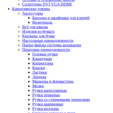
Сплиттеры DVI VGA HDMI
Канцелярские товары
Аксессуары
Брелоки и шкафчики для ключей
Визитницы
Всё для школы
Изделия из бумаги
Корзины для бумаг
Настольные принадлежности
Папки файлы системы архивации
Пишущие принадлежности
Гелевые ручки
Карандаши
Корректоры
Краски
Ластики
Линеры
Маркеры и фломастеры
Мелки
Ручки капиллярные
Ручки перьевые
Ручки со стираемыми чернилами
Ручки шариковые
Ручки-роллеры