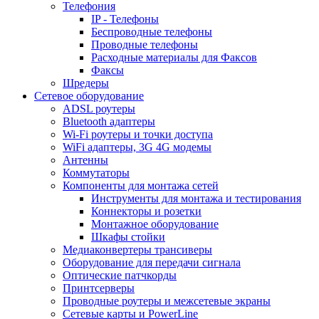
Телефония
IP - Телефоны
Беспроводные телефоны
Проводные телефоны
Расходные материалы для Факсов
Факсы
Шредеры
Сетевое оборудование
ADSL роутеры
Bluetooth адаптеры
Wi-Fi роутеры и точки доступа
WiFi адаптеры, 3G 4G модемы
Антенны
Коммутаторы
Компоненты для монтажа сетей
Инструменты для монтажа и тестирования
Коннекторы и розетки
Монтажное оборудование
Шкафы стойки
Медиаконвертеры трансиверы
Оборудование для передачи сигнала
Оптические патчкорды
Принтсерверы
Проводные роутеры и межсетевые экраны
Сетевые карты и PowerLine