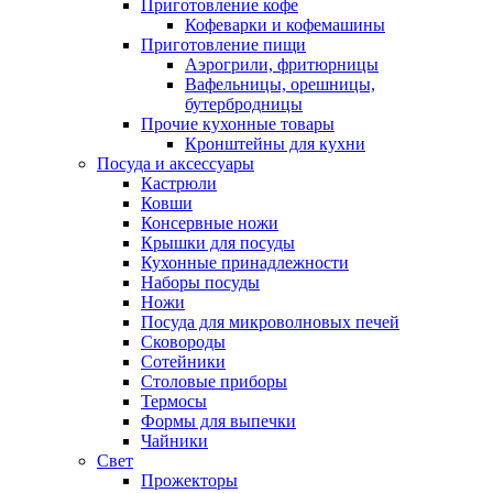
Приготовление кофе
Кофеварки и кофемашины
Приготовление пищи
Аэрогрили, фритюрницы
Вафельницы, орешницы,
бутербродницы
Прочие кухонные товары
Кронштейны для кухни
Посуда и аксессуары
Кастрюли
Ковши
Консервные ножи
Крышки для посуды
Кухонные принадлежности
Наборы посуды
Ножи
Посуда для микроволновых печей
Сковороды
Сотейники
Столовые приборы
Термосы
Формы для выпечки
Чайники
Свет
Прожекторы