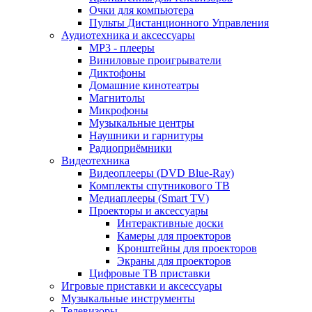
Очки для компьютера
Пульты Дистанционного Управления
Аудиотехника и аксессуары
MP3 - плееры
Виниловые проигрыватели
Диктофоны
Домашние кинотеатры
Магнитолы
Микрофоны
Музыкальные центры
Наушники и гарнитуры
Радиоприёмники
Видеотехника
Видеоплееры (DVD Blue-Ray)
Комплекты спутникового ТВ
Медиаплееры (Smart TV)
Проекторы и аксессуары
Интерактивные доски
Камеры для проекторов
Кронштейны для проекторов
Экраны для проекторов
Цифровые ТВ приставки
Игровые приставки и аксессуары
Музыкальные инструменты
Телевизоры