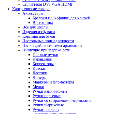
Сплиттеры DVI VGA HDMI
Канцелярские товары
Аксессуары
Брелоки и шкафчики для ключей
Визитницы
Всё для школы
Изделия из бумаги
Корзины для бумаг
Настольные принадлежности
Папки файлы системы архивации
Пишущие принадлежности
Гелевые ручки
Карандаши
Корректоры
Краски
Ластики
Линеры
Маркеры и фломастеры
Мелки
Ручки капиллярные
Ручки перьевые
Ручки со стираемыми чернилами
Ручки шариковые
Ручки-роллеры