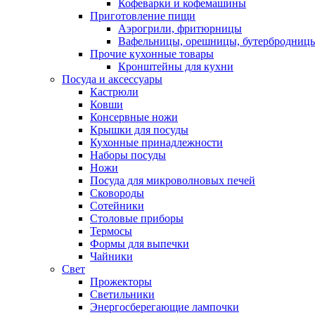
Кофеварки и кофемашины
Приготовление пищи
Аэрогрили, фритюрницы
Вафельницы, орешницы, бутербродниц
Прочие кухонные товары
Кронштейны для кухни
Посуда и аксессуары
Кастрюли
Ковши
Консервные ножи
Крышки для посуды
Кухонные принадлежности
Наборы посуды
Ножи
Посуда для микроволновых печей
Сковороды
Сотейники
Столовые приборы
Термосы
Формы для выпечки
Чайники
Свет
Прожекторы
Светильники
Энергосберегающие лампочки