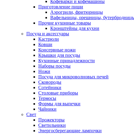
Кофеварки и кофемашины
Приготовление пищи
Аэрогрили, фритюрницы
Вафельницы, орешницы, бутербродниц
Прочие кухонные товары
Кронштейны для кухни
Посуда и аксессуары
Кастрюли
Ковши
Консервные ножи
Крышки для посуды
Кухонные принадлежности
Наборы посуды
Ножи
Посуда для микроволновых печей
Сковороды
Сотейники
Столовые приборы
Термосы
Формы для выпечки
Чайники
Свет
Прожекторы
Светильники
Энергосберегающие лампочки