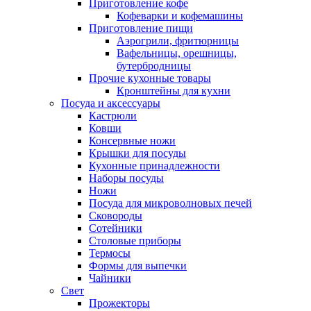
Приготовление кофе
Кофеварки и кофемашины
Приготовление пищи
Аэрогрили, фритюрницы
Вафельницы, орешницы,
бутербродницы
Прочие кухонные товары
Кронштейны для кухни
Посуда и аксессуары
Кастрюли
Ковши
Консервные ножи
Крышки для посуды
Кухонные принадлежности
Наборы посуды
Ножи
Посуда для микроволновых печей
Сковороды
Сотейники
Столовые приборы
Термосы
Формы для выпечки
Чайники
Свет
Прожекторы