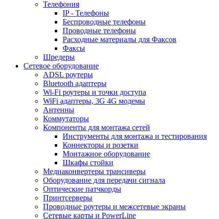
Телефония
IP - Телефоны
Беспроводные телефоны
Проводные телефоны
Расходные материалы для Факсов
Факсы
Шредеры
Сетевое оборудование
ADSL роутеры
Bluetooth адаптеры
Wi-Fi роутеры и точки доступа
WiFi адаптеры, 3G 4G модемы
Антенны
Коммутаторы
Компоненты для монтажа сетей
Инструменты для монтажа и тестирования
Коннекторы и розетки
Монтажное оборудование
Шкафы стойки
Медиаконвертеры трансиверы
Оборудование для передачи сигнала
Оптические патчкорды
Принтсерверы
Проводные роутеры и межсетевые экраны
Сетевые карты и PowerLine