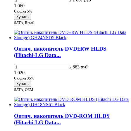
x
1 060
Скидка 5%
SATA, Retail
Оптич. накопитель DVD±RW HLDS
(Hitachi-LG Data...
663
руб
x
1 020
Скидка 35%
SATA, OEM
Оптич. накопитель DVD-ROM HLDS
(Hitachi-LG Data...