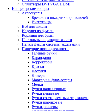
Сплиттеры DVI VGA HDMI
Канцелярские товары
Аксессуары
Брелоки и шкафчики для ключей
Визитницы
Всё для школы
Изделия из бумаги
Корзины для бумаг
Настольные принадлежности
Папки файлы системы архивации
Пишущие принадлежности
Гелевые ручки
Карандаши
Корректоры
Краски
Ластики
Линеры
Маркеры и фломастеры
Мелки
Ручки капиллярные
Ручки перьевые
Ручки со стираемыми чернилами
Ручки шариковые
Ручки-роллеры