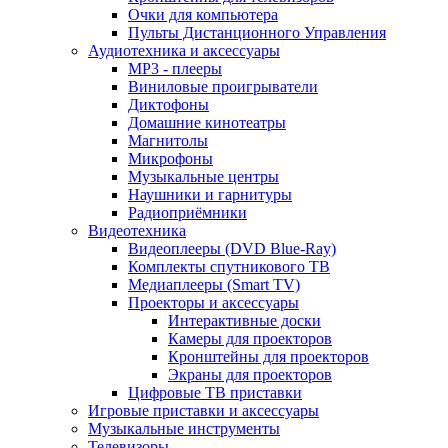
Очки для компьютера
Пульты Дистанционного Управления
Аудиотехника и аксессуары
MP3 - плееры
Виниловые проигрыватели
Диктофоны
Домашние кинотеатры
Магнитолы
Микрофоны
Музыкальные центры
Наушники и гарнитуры
Радиоприёмники
Видеотехника
Видеоплееры (DVD Blue-Ray)
Комплекты спутникового ТВ
Медиаплееры (Smart TV)
Проекторы и аксессуары
Интерактивные доски
Камеры для проекторов
Кронштейны для проекторов
Экраны для проекторов
Цифровые ТВ приставки
Игровые приставки и аксессуары
Музыкальные инструменты
Телевизоры