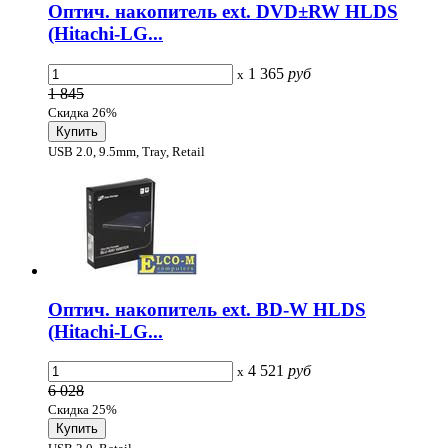
Оптич. накопитель ext. DVD±RW HLDS
(Hitachi-LG...
1 365
руб
x
1 845
Скидка 26%
USB 2.0, 9.5mm, Tray, Retail
Оптич. накопитель ext. BD-W HLDS
(Hitachi-LG...
4 521
руб
x
6 028
Скидка 25%