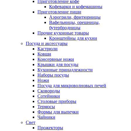
Приготовление кофе
Кофеварки и кофемашины
Приготовление пищи
Аэрогрили, фритюрницы
Вафельницы, орешницы,
бутербродницы
Прочие кухонные товары
Кронштейны для кухни
Посуда и аксессуары
Кастрюли
Ковши
Консервные ножи
Крышки для посуды
Кухонные принадлежности
Наборы посуды
Ножи
Посуда для микроволновых печей
Сковороды
Сотейники
Столовые приборы
Термосы
Формы для выпечки
Чайники
Свет
Прожекторы