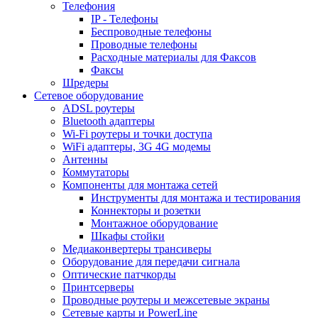
Телефония
IP - Телефоны
Беспроводные телефоны
Проводные телефоны
Расходные материалы для Факсов
Факсы
Шредеры
Сетевое оборудование
ADSL роутеры
Bluetooth адаптеры
Wi-Fi роутеры и точки доступа
WiFi адаптеры, 3G 4G модемы
Антенны
Коммутаторы
Компоненты для монтажа сетей
Инструменты для монтажа и тестирования
Коннекторы и розетки
Монтажное оборудование
Шкафы стойки
Медиаконвертеры трансиверы
Оборудование для передачи сигнала
Оптические патчкорды
Принтсерверы
Проводные роутеры и межсетевые экраны
Сетевые карты и PowerLine