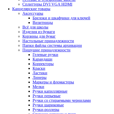
Сплиттеры DVI VGA HDMI
Канцелярские товары
Аксессуары
Брелоки и шкафчики для ключей
Визитницы
Всё для школы
Изделия из бумаги
Корзины для бумаг
Настольные принадлежности
Папки файлы системы архивации
Пишущие принадлежности
Гелевые ручки
Карандаши
Корректоры
Краски
Ластики
Линеры
Маркеры и фломастеры
Мелки
Ручки капиллярные
Ручки перьевые
Ручки со стираемыми чернилами
Ручки шариковые
Ручки-роллеры