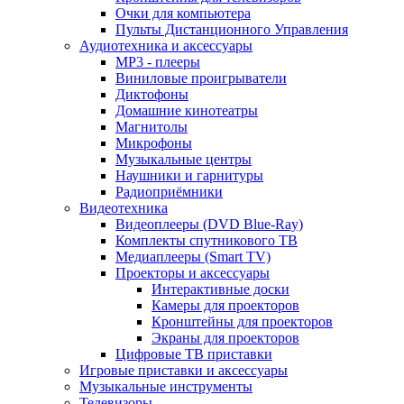
Очки для компьютера
Пульты Дистанционного Управления
Аудиотехника и аксессуары
MP3 - плееры
Виниловые проигрыватели
Диктофоны
Домашние кинотеатры
Магнитолы
Микрофоны
Музыкальные центры
Наушники и гарнитуры
Радиоприёмники
Видеотехника
Видеоплееры (DVD Blue-Ray)
Комплекты спутникового ТВ
Медиаплееры (Smart TV)
Проекторы и аксессуары
Интерактивные доски
Камеры для проекторов
Кронштейны для проекторов
Экраны для проекторов
Цифровые ТВ приставки
Игровые приставки и аксессуары
Музыкальные инструменты
Телевизоры