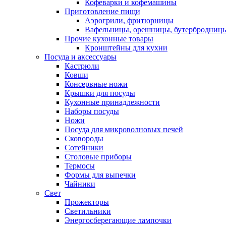
Кофеварки и кофемашины
Приготовление пищи
Аэрогрили, фритюрницы
Вафельницы, орешницы, бутербродниц
Прочие кухонные товары
Кронштейны для кухни
Посуда и аксессуары
Кастрюли
Ковши
Консервные ножи
Крышки для посуды
Кухонные принадлежности
Наборы посуды
Ножи
Посуда для микроволновых печей
Сковороды
Сотейники
Столовые приборы
Термосы
Формы для выпечки
Чайники
Свет
Прожекторы
Светильники
Энергосберегающие лампочки