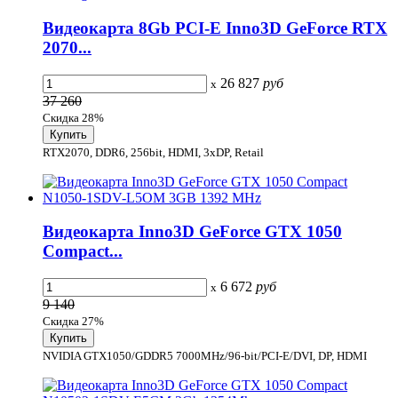
Видеокарта 8Gb PCI-E Inno3D GeForce RTX
2070...
26 827
руб
x
37 260
Скидка 28%
RTX2070, DDR6, 256bit, HDMI, 3xDP, Retail
Видеокарта Inno3D GeForce GTX 1050
Compact...
6 672
руб
x
9 140
Скидка 27%
NVIDIA GTX1050/GDDR5 7000MHz/96-bit/PCI-E/DVI, DP, HDMI