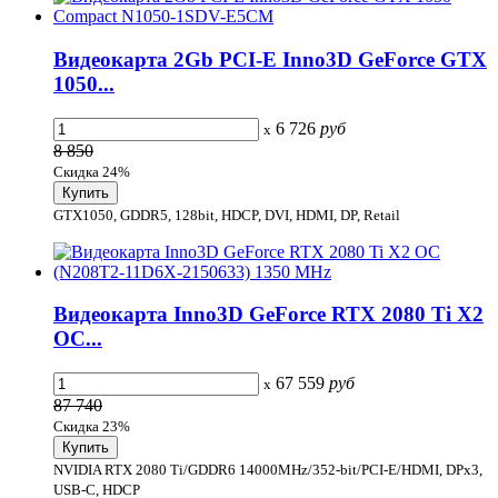
Видеокарта 2Gb PCI-E Inno3D GeForce GTX
1050...
6 726
руб
x
8 850
Скидка 24%
GTX1050, GDDR5, 128bit, HDCP, DVI, HDMI, DP, Retail
Видеокарта Inno3D GeForce RTX 2080 Ti X2
OC...
67 559
руб
x
87 740
Скидка 23%
NVIDIA RTX 2080 Ti/GDDR6 14000MHz/352-bit/PCI-E/HDMI, DPx3,
USB-C, HDCP