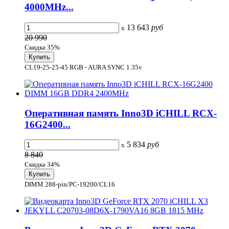
4000MHz...
13 643
руб
x
20 990
Скидка 35%
CL19-25-25-45 RGB - AURA SYNC 1.35v
Оперативная память Inno3D iCHILL RCX-
16G2400...
5 834
руб
x
8 840
Скидка 34%
DIMM 288-pin/PC-19200/CL16