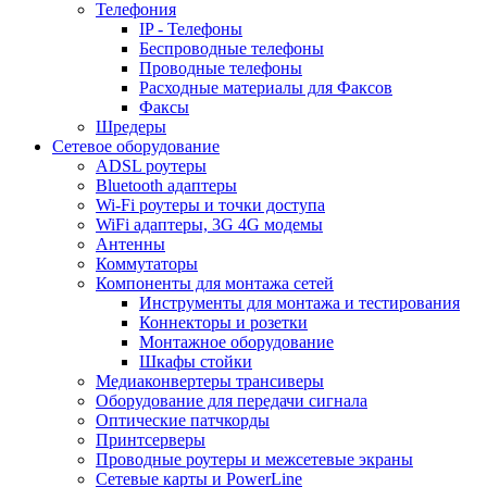
Телефония
IP - Телефоны
Беспроводные телефоны
Проводные телефоны
Расходные материалы для Факсов
Факсы
Шредеры
Сетевое оборудование
ADSL роутеры
Bluetooth адаптеры
Wi-Fi роутеры и точки доступа
WiFi адаптеры, 3G 4G модемы
Антенны
Коммутаторы
Компоненты для монтажа сетей
Инструменты для монтажа и тестирования
Коннекторы и розетки
Монтажное оборудование
Шкафы стойки
Медиаконвертеры трансиверы
Оборудование для передачи сигнала
Оптические патчкорды
Принтсерверы
Проводные роутеры и межсетевые экраны
Сетевые карты и PowerLine