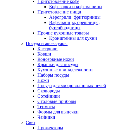
Приготовление кофе
Кофеварки и кофемашины
Приготовление пищи
Аэрогрили, фритюрницы
Вафельницы, орешницы,
бутербродницы
Прочие кухонные товары
Кронштейны для кухни
Посуда и аксессуары
Кастрюли
Ковши
Консервные ножи
Крышки для посуды
Кухонные принадлежности
Наборы посуды
Ножи
Посуда для микроволновых печей
Сковороды
Сотейники
Столовые приборы
Термосы
Формы для выпечки
Чайники
Свет
Прожекторы