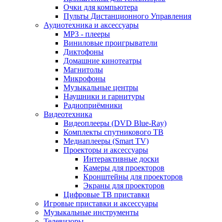
Очки для компьютера
Пульты Дистанционного Управления
Аудиотехника и аксессуары
MP3 - плееры
Виниловые проигрыватели
Диктофоны
Домашние кинотеатры
Магнитолы
Микрофоны
Музыкальные центры
Наушники и гарнитуры
Радиоприёмники
Видеотехника
Видеоплееры (DVD Blue-Ray)
Комплекты спутникового ТВ
Медиаплееры (Smart TV)
Проекторы и аксессуары
Интерактивные доски
Камеры для проекторов
Кронштейны для проекторов
Экраны для проекторов
Цифровые ТВ приставки
Игровые приставки и аксессуары
Музыкальные инструменты
Телевизоры