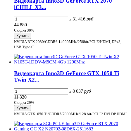
Видеокарта Inno3D GeForce RTX 2070
iCHILL X3...
31 416
руб
x
44 880
Скидка 30%
NVIDIA RTX 2080/GDDR6 14000MHz/256bit/PCI-E/HDMI, DPx3,
USB Type-C
Видеокарта Inno3D GeForce GTX 1050 Ti
Twin X2...
8 037
руб
x
11 320
Скидка 29%
NVIDIA GTX1050 Ti/GDDR5/7000MHz/128 bit/PCI-E/ DVI DP HDMI