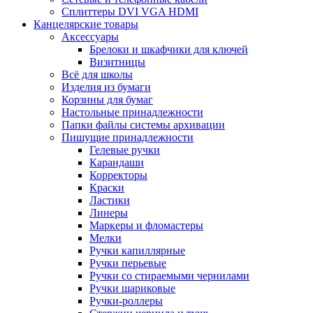
Сплиттеры DVI VGA HDMI
Канцелярские товары
Аксессуары
Брелоки и шкафчики для ключей
Визитницы
Всё для школы
Изделия из бумаги
Корзины для бумаг
Настольные принадлежности
Папки файлы системы архивации
Пишущие принадлежности
Гелевые ручки
Карандаши
Корректоры
Краски
Ластики
Линеры
Маркеры и фломастеры
Мелки
Ручки капиллярные
Ручки перьевые
Ручки со стираемыми чернилами
Ручки шариковые
Ручки-роллеры