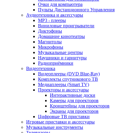
Очки для компьютера
Пульты Дистанционного Управления
Аудиотехника и аксессуары
MP3 - плееры
Виниловые проигрыватели
Диктофоны
Домашние кинотеатры
Магнитолы
Микрофоны
Музыкальные центры
Наушники и гарнитуры
Радиоприёмники
Видеотехника
Видеоплееры (DVD Blue-Ray)
Комплекты спутникового ТВ
Медиаплееры (Smart TV)
Проекторы и аксессуары
Интерактивные доски
Камеры для проекторов
Кронштейны для проекторов
Экраны для проекторов
Цифровые ТВ приставки
Игровые приставки и аксессуары
Музыкальные инструменты
Телевизоры