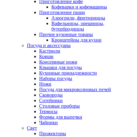
Приготовление кофе
Кофеварки и кофемашины
Приготовление пищи
Аэрогрили, фритюрницы
Вафельницы, орешницы,
бутербродницы
Прочие кухонные товары
Кронштейны для кухни
Посуда и аксессуары
Кастрюли
Ковши
Консервные ножи
Крышки для посуды
Кухонные принадлежности
Наборы посуды
Ножи
Посуда для микроволновых печей
Сковороды
Сотейники
Столовые приборы
Термосы
Формы для выпечки
Чайники
Свет
Прожекторы