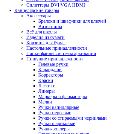
Сплиттеры DVI VGA HDMI
Канцелярские товары
Аксессуары
Брелоки и шкафчики для ключей
Визитницы
Всё для школы
Изделия из бумаги
Корзины для бумаг
Настольные принадлежности
Папки файлы системы архивации
Пишущие принадлежности
Гелевые ручки
Карандаши
Корректоры
Краски
Ластики
Линеры
Маркеры и фломастеры
Мелки
Ручки капиллярные
Ручки перьевые
Ручки со стираемыми чернилами
Ручки шариковые
Ручки-роллеры