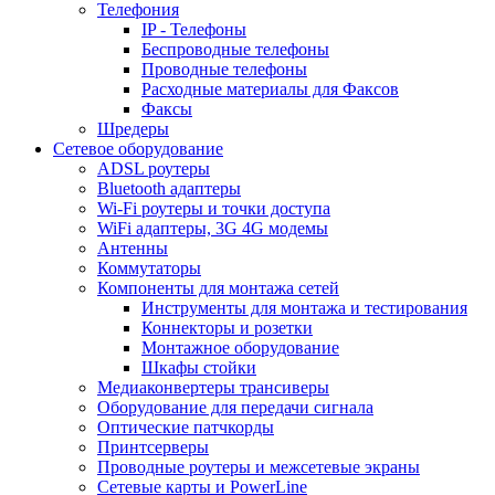
Телефония
IP - Телефоны
Беспроводные телефоны
Проводные телефоны
Расходные материалы для Факсов
Факсы
Шредеры
Сетевое оборудование
ADSL роутеры
Bluetooth адаптеры
Wi-Fi роутеры и точки доступа
WiFi адаптеры, 3G 4G модемы
Антенны
Коммутаторы
Компоненты для монтажа сетей
Инструменты для монтажа и тестирования
Коннекторы и розетки
Монтажное оборудование
Шкафы стойки
Медиаконвертеры трансиверы
Оборудование для передачи сигнала
Оптические патчкорды
Принтсерверы
Проводные роутеры и межсетевые экраны
Сетевые карты и PowerLine