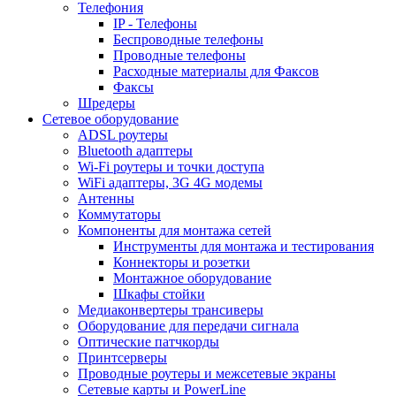
Телефония
IP - Телефоны
Беспроводные телефоны
Проводные телефоны
Расходные материалы для Факсов
Факсы
Шредеры
Сетевое оборудование
ADSL роутеры
Bluetooth адаптеры
Wi-Fi роутеры и точки доступа
WiFi адаптеры, 3G 4G модемы
Антенны
Коммутаторы
Компоненты для монтажа сетей
Инструменты для монтажа и тестирования
Коннекторы и розетки
Монтажное оборудование
Шкафы стойки
Медиаконвертеры трансиверы
Оборудование для передачи сигнала
Оптические патчкорды
Принтсерверы
Проводные роутеры и межсетевые экраны
Сетевые карты и PowerLine