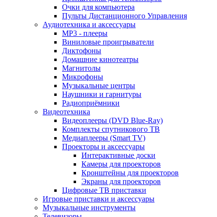
Очки для компьютера
Пульты Дистанционного Управления
Аудиотехника и аксессуары
MP3 - плееры
Виниловые проигрыватели
Диктофоны
Домашние кинотеатры
Магнитолы
Микрофоны
Музыкальные центры
Наушники и гарнитуры
Радиоприёмники
Видеотехника
Видеоплееры (DVD Blue-Ray)
Комплекты спутникового ТВ
Медиаплееры (Smart TV)
Проекторы и аксессуары
Интерактивные доски
Камеры для проекторов
Кронштейны для проекторов
Экраны для проекторов
Цифровые ТВ приставки
Игровые приставки и аксессуары
Музыкальные инструменты
Телевизоры