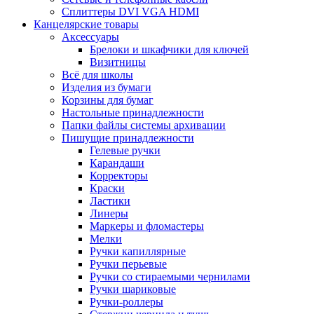
Сплиттеры DVI VGA HDMI
Канцелярские товары
Аксессуары
Брелоки и шкафчики для ключей
Визитницы
Всё для школы
Изделия из бумаги
Корзины для бумаг
Настольные принадлежности
Папки файлы системы архивации
Пишущие принадлежности
Гелевые ручки
Карандаши
Корректоры
Краски
Ластики
Линеры
Маркеры и фломастеры
Мелки
Ручки капиллярные
Ручки перьевые
Ручки со стираемыми чернилами
Ручки шариковые
Ручки-роллеры