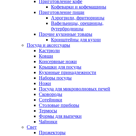
Приготовление кофе
Кофеварки и кофемашины
Приготовление пищи
Аэрогрили, фритюрницы
Вафельницы, орешницы,
бутербродницы
Прочие кухонные товары
Кронштейны для кухни
Посуда и аксессуары
Кастрюли
Ковши
Консервные ножи
Крышки для посуды
Кухонные принадлежности
Наборы посуды
Ножи
Посуда для микроволновых печей
Сковороды
Сотейники
Столовые приборы
Термосы
Формы для выпечки
Чайники
Свет
Прожекторы