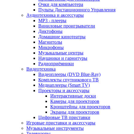
Очки для компьютера
Пульты Дистанционного Управления
Аудиотехника и аксессуары
MP3 - плееры
Виниловые проигрыватели
Диктофоны
Домашние кинотеатры
Магнитолы
Микрофоны
Музыкальные центры
Наушники и гарнитуры
Радиоприёмники
Видеотехника
Видеоплееры (DVD Blue-Ray)
Комплекты спутникового ТВ
Медиаплееры (Smart TV)
Проекторы и аксессуары
Интерактивные доски
Камеры для проекторов
Кронштейны для проекторов
Экраны для проекторов
Цифровые ТВ приставки
Игровые приставки и аксессуары
Музыкальные инструменты
Телевизоры