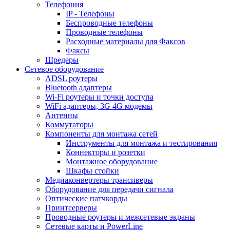
Телефония
IP - Телефоны
Беспроводные телефоны
Проводные телефоны
Расходные материалы для Факсов
Факсы
Шредеры
Сетевое оборудование
ADSL роутеры
Bluetooth адаптеры
Wi-Fi роутеры и точки доступа
WiFi адаптеры, 3G 4G модемы
Антенны
Коммутаторы
Компоненты для монтажа сетей
Инструменты для монтажа и тестирования
Коннекторы и розетки
Монтажное оборудование
Шкафы стойки
Медиаконвертеры трансиверы
Оборудование для передачи сигнала
Оптические патчкорды
Принтсерверы
Проводные роутеры и межсетевые экраны
Сетевые карты и PowerLine