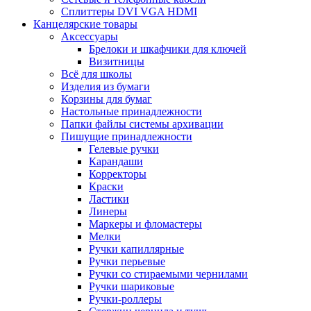
Сплиттеры DVI VGA HDMI
Канцелярские товары
Аксессуары
Брелоки и шкафчики для ключей
Визитницы
Всё для школы
Изделия из бумаги
Корзины для бумаг
Настольные принадлежности
Папки файлы системы архивации
Пишущие принадлежности
Гелевые ручки
Карандаши
Корректоры
Краски
Ластики
Линеры
Маркеры и фломастеры
Мелки
Ручки капиллярные
Ручки перьевые
Ручки со стираемыми чернилами
Ручки шариковые
Ручки-роллеры