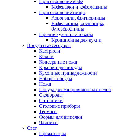
Приготовление кофе
Кофеварки и кофемашины
Приготовление пищи
Аэрогрили, фритюрницы
Вафельницы, орешницы,
бутербродницы
Прочие кухонные товары
Кронштейны для кухни
Посуда и аксессуары
Кастрюли
Ковши
Консервные ножи
Крышки для посуды
Кухонные принадлежности
Наборы посуды
Ножи
Посуда для микроволновых печей
Сковороды
Сотейники
Столовые приборы
Термосы
Формы для выпечки
Чайники
Свет
Прожекторы