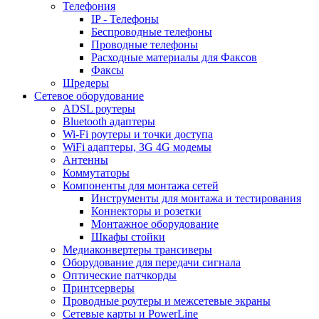
Телефония
IP - Телефоны
Беспроводные телефоны
Проводные телефоны
Расходные материалы для Факсов
Факсы
Шредеры
Сетевое оборудование
ADSL роутеры
Bluetooth адаптеры
Wi-Fi роутеры и точки доступа
WiFi адаптеры, 3G 4G модемы
Антенны
Коммутаторы
Компоненты для монтажа сетей
Инструменты для монтажа и тестирования
Коннекторы и розетки
Монтажное оборудование
Шкафы стойки
Медиаконвертеры трансиверы
Оборудование для передачи сигнала
Оптические патчкорды
Принтсерверы
Проводные роутеры и межсетевые экраны
Сетевые карты и PowerLine