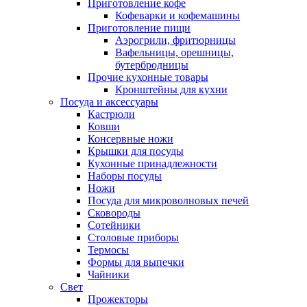
Приготовление кофе
Кофеварки и кофемашины
Приготовление пищи
Аэрогрили, фритюрницы
Вафельницы, орешницы,
бутербродницы
Прочие кухонные товары
Кронштейны для кухни
Посуда и аксессуары
Кастрюли
Ковши
Консервные ножи
Крышки для посуды
Кухонные принадлежности
Наборы посуды
Ножи
Посуда для микроволновых печей
Сковороды
Сотейники
Столовые приборы
Термосы
Формы для выпечки
Чайники
Свет
Прожекторы