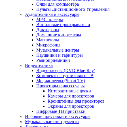
Очки для компьютера
Пульты Дистанционного Управления
Аудиотехника и аксессуары
MP3 - плееры
Виниловые проигрыватели
Диктофоны
Домашние кинотеатры
Магнитолы
Микрофоны
Музыкальные центры
Наушники и гарнитуры
Радиоприёмники
Видеотехника
Видеоплееры (DVD Blue-Ray)
Комплекты спутникового ТВ
Медиаплееры (Smart TV)
Проекторы и аксессуары
Интерактивные доски
Камеры для проекторов
Кронштейны для проекторов
Экраны для проекторов
Цифровые ТВ приставки
Игровые приставки и аксессуары
Музыкальные инструменты
Телевизоры