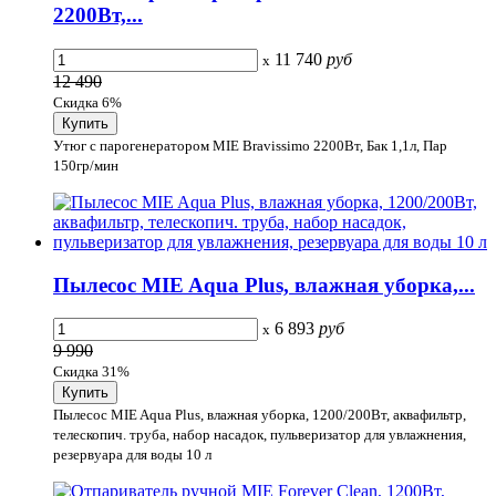
2200Вт,...
11 740
руб
x
12 490
Скидка 6%
Утюг с парогенератором MIE Bravissimo 2200Вт, Бак 1,1л, Пар
150гр/мин
Пылесос MIE Aqua Plus, влажная уборка,...
6 893
руб
x
9 990
Скидка 31%
Пылесос MIE Aqua Plus, влажная уборка, 1200/200Вт, аквафильтр,
телескопич. труба, набор насадок, пульверизатор для увлажнения,
резервуара для воды 10 л