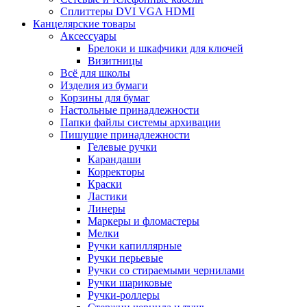
Сплиттеры DVI VGA HDMI
Канцелярские товары
Аксессуары
Брелоки и шкафчики для ключей
Визитницы
Всё для школы
Изделия из бумаги
Корзины для бумаг
Настольные принадлежности
Папки файлы системы архивации
Пишущие принадлежности
Гелевые ручки
Карандаши
Корректоры
Краски
Ластики
Линеры
Маркеры и фломастеры
Мелки
Ручки капиллярные
Ручки перьевые
Ручки со стираемыми чернилами
Ручки шариковые
Ручки-роллеры