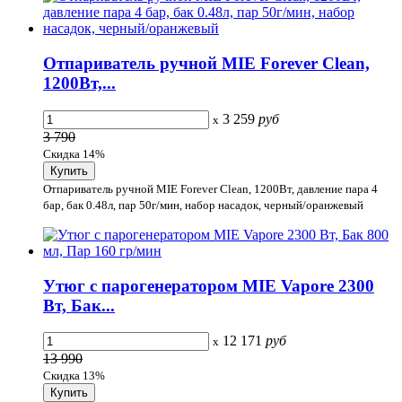
Отпариватель ручной MIE Forever Clean,
1200Вт,...
3 259
руб
x
3 790
Скидка 14%
Отпариватель ручной MIE Forever Clean, 1200Вт, давление пара 4
бар, бак 0.48л, пар 50г/мин, набор насадок, черный/оранжевый
Утюг с парогенератором MIE Vapore 2300
Вт, Бак...
12 171
руб
x
13 990
Скидка 13%