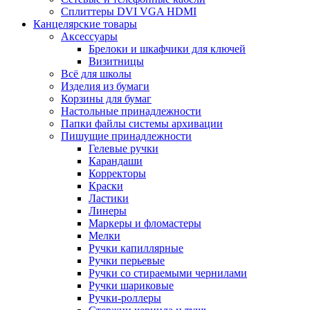
Сплиттеры DVI VGA HDMI
Канцелярские товары
Аксессуары
Брелоки и шкафчики для ключей
Визитницы
Всё для школы
Изделия из бумаги
Корзины для бумаг
Настольные принадлежности
Папки файлы системы архивации
Пишущие принадлежности
Гелевые ручки
Карандаши
Корректоры
Краски
Ластики
Линеры
Маркеры и фломастеры
Мелки
Ручки капиллярные
Ручки перьевые
Ручки со стираемыми чернилами
Ручки шариковые
Ручки-роллеры