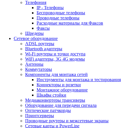
Телефония
IP - Телефоны
Беспроводные телефоны
Проводные телефоны
Расходные материалы для Факсов
Факсы
Шредеры
Сетевое оборудование
ADSL роутеры
Bluetooth адаптеры
Wi-Fi роутеры и точки доступа
WiFi адаптеры, 3G 4G модемы
Антенны
Коммутаторы
Компоненты для монтажа сетей
Инструменты для монтажа и тестирования
Коннекторы и розетки
Монтажное оборудование
Шкафы стойки
Медиаконвертеры трансиверы
Оборудование для передачи сигнала
Оптические патчкорды
Принтсерверы
Проводные роутеры и межсетевые экраны
Сетевые карты и PowerLine