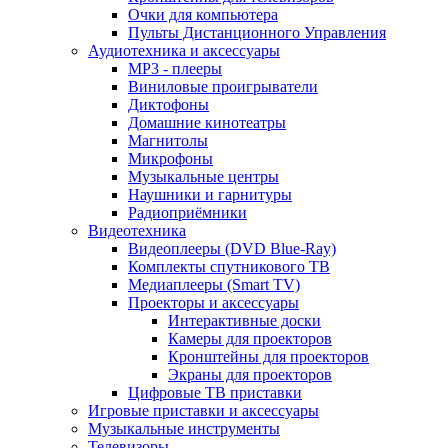
Очки для компьютера
Пульты Дистанционного Управления
Аудиотехника и аксессуары
MP3 - плееры
Виниловые проигрыватели
Диктофоны
Домашние кинотеатры
Магнитолы
Микрофоны
Музыкальные центры
Наушники и гарнитуры
Радиоприёмники
Видеотехника
Видеоплееры (DVD Blue-Ray)
Комплекты спутникового ТВ
Медиаплееры (Smart TV)
Проекторы и аксессуары
Интерактивные доски
Камеры для проекторов
Кронштейны для проекторов
Экраны для проекторов
Цифровые ТВ приставки
Игровые приставки и аксессуары
Музыкальные инструменты
Телевизоры