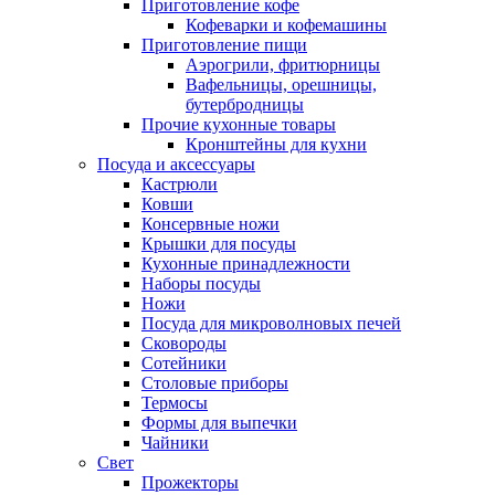
Приготовление кофе
Кофеварки и кофемашины
Приготовление пищи
Аэрогрили, фритюрницы
Вафельницы, орешницы,
бутербродницы
Прочие кухонные товары
Кронштейны для кухни
Посуда и аксессуары
Кастрюли
Ковши
Консервные ножи
Крышки для посуды
Кухонные принадлежности
Наборы посуды
Ножи
Посуда для микроволновых печей
Сковороды
Сотейники
Столовые приборы
Термосы
Формы для выпечки
Чайники
Свет
Прожекторы