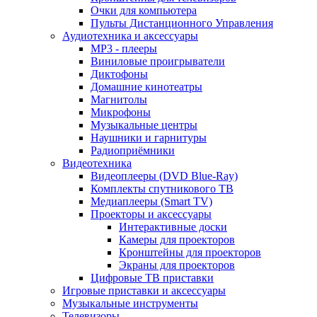
Очки для компьютера
Пульты Дистанционного Управления
Аудиотехника и аксессуары
MP3 - плееры
Виниловые проигрыватели
Диктофоны
Домашние кинотеатры
Магнитолы
Микрофоны
Музыкальные центры
Наушники и гарнитуры
Радиоприёмники
Видеотехника
Видеоплееры (DVD Blue-Ray)
Комплекты спутникового ТВ
Медиаплееры (Smart TV)
Проекторы и аксессуары
Интерактивные доски
Камеры для проекторов
Кронштейны для проекторов
Экраны для проекторов
Цифровые ТВ приставки
Игровые приставки и аксессуары
Музыкальные инструменты
Телевизоры