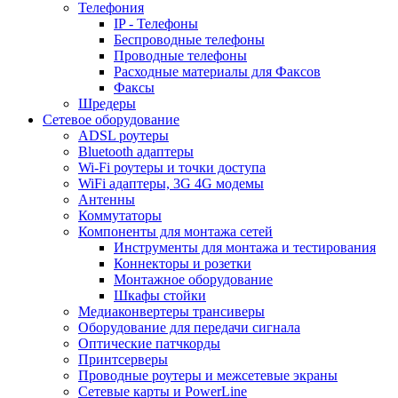
Телефония
IP - Телефоны
Беспроводные телефоны
Проводные телефоны
Расходные материалы для Факсов
Факсы
Шредеры
Сетевое оборудование
ADSL роутеры
Bluetooth адаптеры
Wi-Fi роутеры и точки доступа
WiFi адаптеры, 3G 4G модемы
Антенны
Коммутаторы
Компоненты для монтажа сетей
Инструменты для монтажа и тестирования
Коннекторы и розетки
Монтажное оборудование
Шкафы стойки
Медиаконвертеры трансиверы
Оборудование для передачи сигнала
Оптические патчкорды
Принтсерверы
Проводные роутеры и межсетевые экраны
Сетевые карты и PowerLine