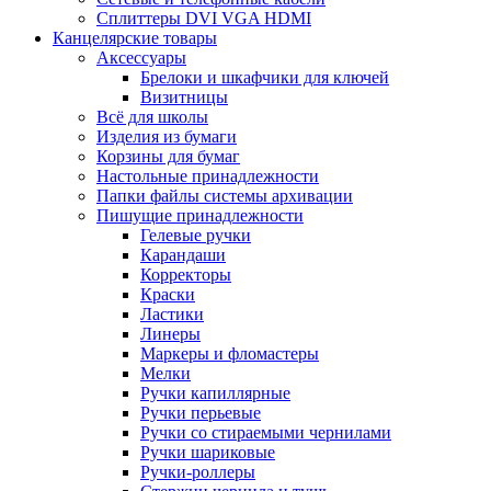
Сплиттеры DVI VGA HDMI
Канцелярские товары
Аксессуары
Брелоки и шкафчики для ключей
Визитницы
Всё для школы
Изделия из бумаги
Корзины для бумаг
Настольные принадлежности
Папки файлы системы архивации
Пишущие принадлежности
Гелевые ручки
Карандаши
Корректоры
Краски
Ластики
Линеры
Маркеры и фломастеры
Мелки
Ручки капиллярные
Ручки перьевые
Ручки со стираемыми чернилами
Ручки шариковые
Ручки-роллеры