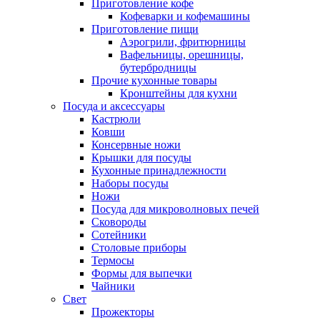
Приготовление кофе
Кофеварки и кофемашины
Приготовление пищи
Аэрогрили, фритюрницы
Вафельницы, орешницы,
бутербродницы
Прочие кухонные товары
Кронштейны для кухни
Посуда и аксессуары
Кастрюли
Ковши
Консервные ножи
Крышки для посуды
Кухонные принадлежности
Наборы посуды
Ножи
Посуда для микроволновых печей
Сковороды
Сотейники
Столовые приборы
Термосы
Формы для выпечки
Чайники
Свет
Прожекторы