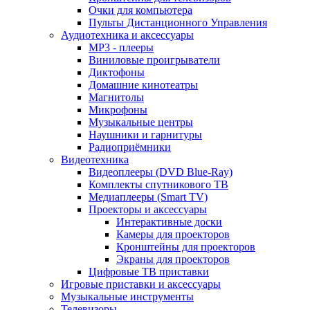
Очки для компьютера
Пульты Дистанционного Управления
Аудиотехника и аксессуары
MP3 - плееры
Виниловые проигрыватели
Диктофоны
Домашние кинотеатры
Магнитолы
Микрофоны
Музыкальные центры
Наушники и гарнитуры
Радиоприёмники
Видеотехника
Видеоплееры (DVD Blue-Ray)
Комплекты спутникового ТВ
Медиаплееры (Smart TV)
Проекторы и аксессуары
Интерактивные доски
Камеры для проекторов
Кронштейны для проекторов
Экраны для проекторов
Цифровые ТВ приставки
Игровые приставки и аксессуары
Музыкальные инструменты
Телевизоры