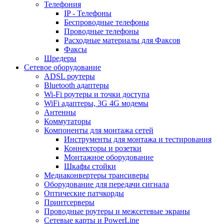
Телефония
IP - Телефоны
Беспроводные телефоны
Проводные телефоны
Расходные материалы для Факсов
Факсы
Шредеры
Сетевое оборудование
ADSL роутеры
Bluetooth адаптеры
Wi-Fi роутеры и точки доступа
WiFi адаптеры, 3G 4G модемы
Антенны
Коммутаторы
Компоненты для монтажа сетей
Инструменты для монтажа и тестирования
Коннекторы и розетки
Монтажное оборудование
Шкафы стойки
Медиаконвертеры трансиверы
Оборудование для передачи сигнала
Оптические патчкорды
Принтсерверы
Проводные роутеры и межсетевые экраны
Сетевые карты и PowerLine