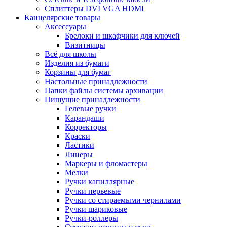
Сплиттеры DVI VGA HDMI
Канцелярские товары
Аксессуары
Брелоки и шкафчики для ключей
Визитницы
Всё для школы
Изделия из бумаги
Корзины для бумаг
Настольные принадлежности
Папки файлы системы архивации
Пишущие принадлежности
Гелевые ручки
Карандаши
Корректоры
Краски
Ластики
Линеры
Маркеры и фломастеры
Мелки
Ручки капиллярные
Ручки перьевые
Ручки со стираемыми чернилами
Ручки шариковые
Ручки-роллеры