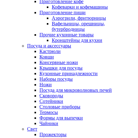
Приготовление кофе
Кофеварки и кофемашины
Приготовление пищи
Аэрогрили, фритюрницы
Вафельницы, орешницы,
бутербродницы
Прочие кухонные товары
Кронштейны для кухни
Посуда и аксессуары
Кастрюли
Ковши
Консервные ножи
Крышки для посуды
Кухонные принадлежности
Наборы посуды
Ножи
Посуда для микроволновых печей
Сковороды
Сотейники
Столовые приборы
Термосы
Формы для выпечки
Чайники
Свет
Прожекторы