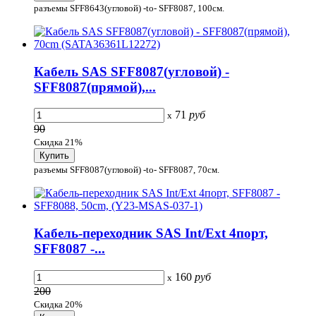
разъемы SFF8643(угловой) -to- SFF8087, 100cм.
Кабель SAS SFF8087(угловой) -
SFF8087(прямой),...
71
руб
x
90
Скидка 21%
разъемы SFF8087(угловой) -to- SFF8087, 70cм.
Кабель-переходник SAS Int/Ext 4порт,
SFF8087 -...
160
руб
x
200
Скидка 20%