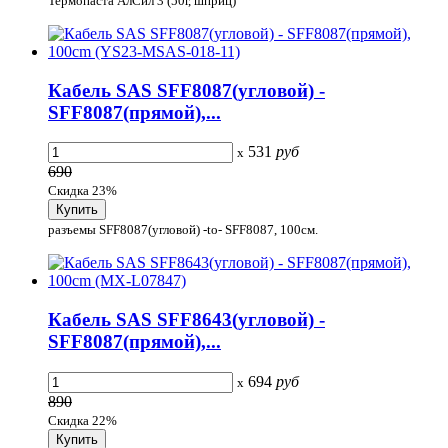
Термопаста АлСил 3 (50г, шприц)
Кабель SAS SFF8087(угловой) -
SFF8087(прямой),...
531
руб
x
690
Скидка 23%
разъемы SFF8087(угловой) -to- SFF8087, 100cм.
Кабель SAS SFF8643(угловой) -
SFF8087(прямой),...
694
руб
x
890
Скидка 22%