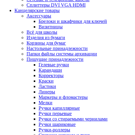
Сплиттеры DVI VGA HDMI
Канцелярские товары
Аксессуары
Брелоки и шкафчики для ключей
Визитницы
Всё для школы
Изделия из бумаги
Корзины для бумаг
Настольные принадлежности
Папки файлы системы архивации
Пишущие принадлежности
Гелевые ручки
Карандаши
Корректоры
Краски
Ластики
Линеры
Маркеры и фломастеры
Мелки
Ручки капиллярные
Ручки перьевые
Ручки со стираемыми чернилами
Ручки шариковые
Ручки-роллеры