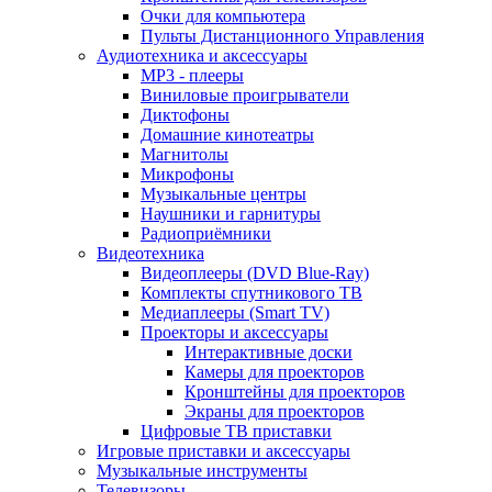
Очки для компьютера
Пульты Дистанционного Управления
Аудиотехника и аксессуары
MP3 - плееры
Виниловые проигрыватели
Диктофоны
Домашние кинотеатры
Магнитолы
Микрофоны
Музыкальные центры
Наушники и гарнитуры
Радиоприёмники
Видеотехника
Видеоплееры (DVD Blue-Ray)
Комплекты спутникового ТВ
Медиаплееры (Smart TV)
Проекторы и аксессуары
Интерактивные доски
Камеры для проекторов
Кронштейны для проекторов
Экраны для проекторов
Цифровые ТВ приставки
Игровые приставки и аксессуары
Музыкальные инструменты
Телевизоры