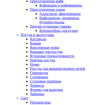
Приготовление кофе
Кофеварки и кофемашины
Приготовление пищи
Аэрогрили, фритюрницы
Вафельницы, орешницы,
бутербродницы
Прочие кухонные товары
Кронштейны для кухни
Посуда и аксессуары
Кастрюли
Ковши
Консервные ножи
Крышки для посуды
Кухонные принадлежности
Наборы посуды
Ножи
Посуда для микроволновых печей
Сковороды
Сотейники
Столовые приборы
Термосы
Формы для выпечки
Чайники
Свет
Прожекторы