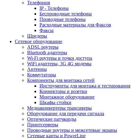
Телефония
IP - Телефоны
Беспроводные телефоны
Проводные телефоны
Расходные материалы для Факсов
Факсы
Шредеры
Сетевое оборудование
ADSL роутеры
Bluetooth адаптеры
Wi-Fi роутеры и точки доступа
WiFi адаптеры, 3G 4G модемы
Антенны
Коммутаторы
Компоненты для монтажа сетей
Инструменты для монтажа и тестирования
Коннекторы и розетки
Монтажное оборудование
Шкафы стойки
Медиаконвертеры трансиверы
Оборудование для передачи сигнала
Оптические патчкорды
Принтсерверы
Проводные роутеры и межсетевые экраны
Сетевые карты и PowerLine