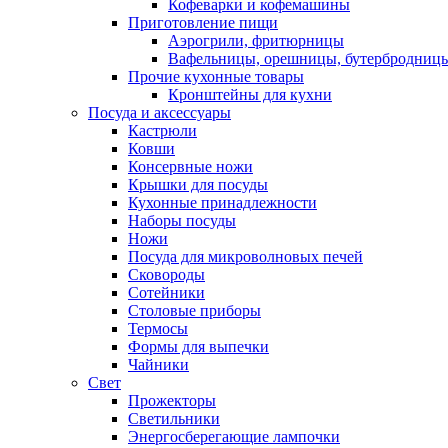
Кофеварки и кофемашины
Приготовление пищи
Аэрогрили, фритюрницы
Вафельницы, орешницы, бутербродниц
Прочие кухонные товары
Кронштейны для кухни
Посуда и аксессуары
Кастрюли
Ковши
Консервные ножи
Крышки для посуды
Кухонные принадлежности
Наборы посуды
Ножи
Посуда для микроволновых печей
Сковороды
Сотейники
Столовые приборы
Термосы
Формы для выпечки
Чайники
Свет
Прожекторы
Светильники
Энергосберегающие лампочки