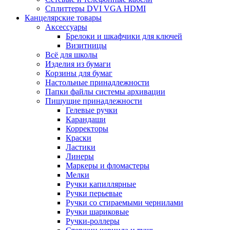
Сплиттеры DVI VGA HDMI
Канцелярские товары
Аксессуары
Брелоки и шкафчики для ключей
Визитницы
Всё для школы
Изделия из бумаги
Корзины для бумаг
Настольные принадлежности
Папки файлы системы архивации
Пишущие принадлежности
Гелевые ручки
Карандаши
Корректоры
Краски
Ластики
Линеры
Маркеры и фломастеры
Мелки
Ручки капиллярные
Ручки перьевые
Ручки со стираемыми чернилами
Ручки шариковые
Ручки-роллеры