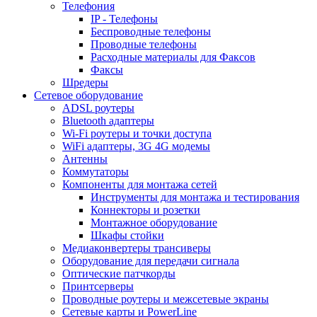
Телефония
IP - Телефоны
Беспроводные телефоны
Проводные телефоны
Расходные материалы для Факсов
Факсы
Шредеры
Сетевое оборудование
ADSL роутеры
Bluetooth адаптеры
Wi-Fi роутеры и точки доступа
WiFi адаптеры, 3G 4G модемы
Антенны
Коммутаторы
Компоненты для монтажа сетей
Инструменты для монтажа и тестирования
Коннекторы и розетки
Монтажное оборудование
Шкафы стойки
Медиаконвертеры трансиверы
Оборудование для передачи сигнала
Оптические патчкорды
Принтсерверы
Проводные роутеры и межсетевые экраны
Сетевые карты и PowerLine