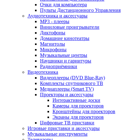
Очки для компьютера
Пульты Дистанционного Управления
Аудиотехника и аксессуары
MP3 - плееры
Виниловые проигрыватели
Диктофоны
Домашние кинотеатры
Магнитолы
Микрофоны
Музыкальные центры
Наушники и гарнитуры
Радиоприёмники
Видеотехника
Видеоплееры (DVD Blue-Ray)
Комплекты спутникового ТВ
Медиаплееры (Smart TV)
Проекторы и аксессуары
Интерактивные доски
Камеры для проекторов
Кронштейны для проекторов
Экраны для проекторов
Цифровые ТВ приставки
Игровые приставки и аксессуары
Музыкальные инструменты
Телевизоры