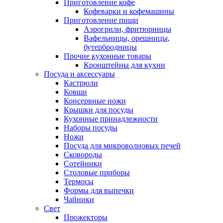
Приготовление кофе
Кофеварки и кофемашины
Приготовление пищи
Аэрогрили, фритюрницы
Вафельницы, орешницы,
бутербродницы
Прочие кухонные товары
Кронштейны для кухни
Посуда и аксессуары
Кастрюли
Ковши
Консервные ножи
Крышки для посуды
Кухонные принадлежности
Наборы посуды
Ножи
Посуда для микроволновых печей
Сковороды
Сотейники
Столовые приборы
Термосы
Формы для выпечки
Чайники
Свет
Прожекторы