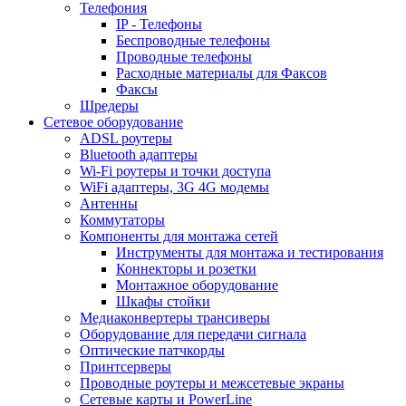
Телефония
IP - Телефоны
Беспроводные телефоны
Проводные телефоны
Расходные материалы для Факсов
Факсы
Шредеры
Сетевое оборудование
ADSL роутеры
Bluetooth адаптеры
Wi-Fi роутеры и точки доступа
WiFi адаптеры, 3G 4G модемы
Антенны
Коммутаторы
Компоненты для монтажа сетей
Инструменты для монтажа и тестирования
Коннекторы и розетки
Монтажное оборудование
Шкафы стойки
Медиаконвертеры трансиверы
Оборудование для передачи сигнала
Оптические патчкорды
Принтсерверы
Проводные роутеры и межсетевые экраны
Сетевые карты и PowerLine