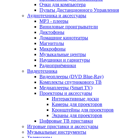
Очки для компьютера
Пульты Дистанционного Управления
Аудиотехника и аксессуары
MP3 - плееры
Виниловые проигрыватели
Диктофоны
Домашние кинотеатры
Магнитолы
Микрофоны
Музыкальные центры
Наушники и гарнитуры
Радиоприёмники
Видеотехника
Видеоплееры (DVD Blue-Ray)
Комплекты спутникового ТВ
Медиаплееры (Smart TV)
Проекторы и аксессуары
Интерактивные доски
Камеры для проекторов
Кронштейны для проекторов
Экраны для проекторов
Цифровые ТВ приставки
Игровые приставки и аксессуары
Музыкальные инструменты
Телевизоры