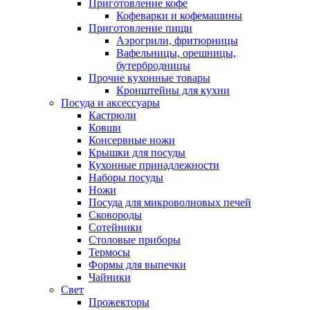
Приготовление кофе
Кофеварки и кофемашины
Приготовление пищи
Аэрогрили, фритюрницы
Вафельницы, орешницы,
бутербродницы
Прочие кухонные товары
Кронштейны для кухни
Посуда и аксессуары
Кастрюли
Ковши
Консервные ножи
Крышки для посуды
Кухонные принадлежности
Наборы посуды
Ножи
Посуда для микроволновых печей
Сковороды
Сотейники
Столовые приборы
Термосы
Формы для выпечки
Чайники
Свет
Прожекторы