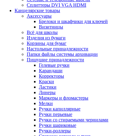
Сплиттеры DVI VGA HDMI
Канцелярские товары
Аксессуары
Брелоки и шкафчики для ключей
Визитницы
Всё для школы
Изделия из бумаги
Корзины для бумаг
Настольные принадлежности
Папки файлы системы архивации
Пишущие принадлежности
Гелевые ручки
Карандаши
Корректоры
Краски
Ластики
Линеры
Маркеры и фломастеры
Мелки
Ручки капиллярные
Ручки перьевые
Ручки со стираемыми чернилами
Ручки шариковые
Ручки-роллеры