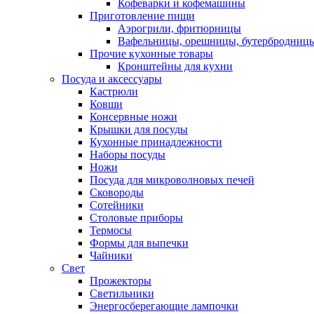
Кофеварки и кофемашины
Приготовление пищи
Аэрогрили, фритюрницы
Вафельницы, орешницы, бутербродниц
Прочие кухонные товары
Кронштейны для кухни
Посуда и аксессуары
Кастрюли
Ковши
Консервные ножи
Крышки для посуды
Кухонные принадлежности
Наборы посуды
Ножи
Посуда для микроволновых печей
Сковороды
Сотейники
Столовые приборы
Термосы
Формы для выпечки
Чайники
Свет
Прожекторы
Светильники
Энергосберегающие лампочки