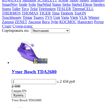
ROWENTA
Samsung
SCARLETT
Scoole
Sinbo
Singer
Smartbuy
SmartWay
Smile
Solis
StarWind
Status
Steba
Stiebel Eltron
Streltex
Supra
Taller
Teco
Tefal
Telefunken
TESLER
ThermaCELL
THERMOS
THOMAS
TIGER
Tima
Timberk
TopON
Touchbeauty
Tristar
Tuarex
TVS
Unit
Varta
Vitek
VLK
Winner
Zanussi
ZENET
Аксион
Вега
Зубр
КОСМОС
Наносвет
Ротор
Старт
Супер-плюс
Сортировать по:
Утюг Bosch TDA2680
2 434
руб
x
2 590
Скидка 6%
Утюг Bosch TDA2680