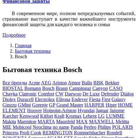
Финансовой Защиты
В современном мире, полном непредсказуемых событий,
страхование выступает в качестве важнейшего инструмента
финансовой защиты для каждого человека и семьи
Подробнее
Главная
Бытовая техника
Bosch
Бытовая техника Bosch
Все бренды
Acme
AEG
Ariston
Atmor
Ballu
BBK
Bekker
BIOSTAL
Bomann
Bosch
Braun
Campingaz
Canyon
CASO
Chayka
Clatronic
Comfort
CW
Daewoo
De Luxe
Defender
Dialog
Diolex
Duracell
Electrolux
Ellrona
Endever
Fiesta
First
Galaxy
Ginzzu
GMini
Gorenje
GP
Grand Master
HARPER
Hiper
HOME
ELEMENT
Hoover
Hotpoint-Ariston
Hyundai
Jaguar
Janome
Karcher
Kenwood
Kitfort
Kraft
Kromax
Leberg
LG
LUMME
Makita
Marmiton
MARTA
Maunfeld
MAX
MAXWELL
Melitta
MIE
Mobicool
Neoclima
no name
Panda
Perfeo
Philips
POLARIS
Princess
Profi Cook
REMINGTON
Rommelsbacher
Rondell