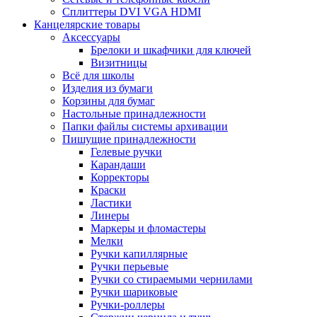
Сплиттеры DVI VGA HDMI
Канцелярские товары
Аксессуары
Брелоки и шкафчики для ключей
Визитницы
Всё для школы
Изделия из бумаги
Корзины для бумаг
Настольные принадлежности
Папки файлы системы архивации
Пишущие принадлежности
Гелевые ручки
Карандаши
Корректоры
Краски
Ластики
Линеры
Маркеры и фломастеры
Мелки
Ручки капиллярные
Ручки перьевые
Ручки со стираемыми чернилами
Ручки шариковые
Ручки-роллеры