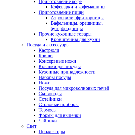
Приготовление кофе
Кофеварки и кофемашины
Приготовление пищи
Аэрогрили, фритюрницы
Вафельницы, орешницы,
бутербродницы
Прочие кухонные товары
Кронштейны для кухни
Посуда и аксессуары
Кастрюли
Ковши
Консервные ножи
Крышки для посуды
Кухонные принадлежности
Наборы посуды
Ножи
Посуда для микроволновых печей
Сковороды
Сотейники
Столовые приборы
Термосы
Формы для выпечки
Чайники
Свет
Прожекторы