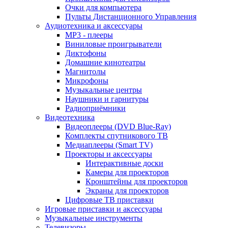
Очки для компьютера
Пульты Дистанционного Управления
Аудиотехника и аксессуары
MP3 - плееры
Виниловые проигрыватели
Диктофоны
Домашние кинотеатры
Магнитолы
Микрофоны
Музыкальные центры
Наушники и гарнитуры
Радиоприёмники
Видеотехника
Видеоплееры (DVD Blue-Ray)
Комплекты спутникового ТВ
Медиаплееры (Smart TV)
Проекторы и аксессуары
Интерактивные доски
Камеры для проекторов
Кронштейны для проекторов
Экраны для проекторов
Цифровые ТВ приставки
Игровые приставки и аксессуары
Музыкальные инструменты
Телевизоры