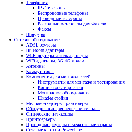
Телефония
IP - Телефоны
Беспроводные телефоны
Проводные телефоны
Расходные материалы для Факсов
Факсы
Шредеры
Сетевое оборудование
ADSL роутеры
Bluetooth адаптеры
Wi-Fi роутеры и точки доступа
WiFi адаптеры, 3G 4G модемы
Антенны
Коммутаторы
Компоненты для монтажа сетей
Инструменты для монтажа и тестирования
Коннекторы и розетки
Монтажное оборудование
Шкафы стойки
Медиаконвертеры трансиверы
Оборудование для передачи сигнала
Оптические патчкорды
Принтсерверы
Проводные роутеры и межсетевые экраны
Сетевые карты и PowerLine