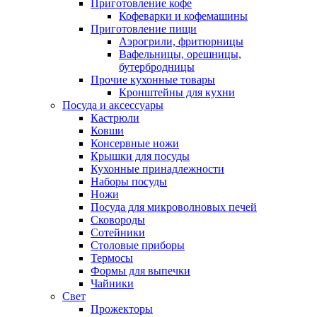
Приготовление кофе
Кофеварки и кофемашины
Приготовление пищи
Аэрогрили, фритюрницы
Вафельницы, орешницы,
бутербродницы
Прочие кухонные товары
Кронштейны для кухни
Посуда и аксессуары
Кастрюли
Ковши
Консервные ножи
Крышки для посуды
Кухонные принадлежности
Наборы посуды
Ножи
Посуда для микроволновых печей
Сковороды
Сотейники
Столовые приборы
Термосы
Формы для выпечки
Чайники
Свет
Прожекторы