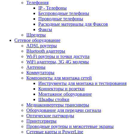
Телефония
IP - Телефоны
Беспроводные телефоны
Проводные телефоны
Расходные материалы для Факсов
Факсы
Шредеры
Сетевое оборудование
ADSL роутеры
Bluetooth адаптеры
Wi-Fi роутеры и точки доступа
WiFi адаптеры, 3G 4G модемы
Антенны
Коммутаторы
Компоненты для монтажа сетей
Инструменты для монтажа и тестирования
Коннекторы и розетки
Монтажное оборудование
Шкафы стойки
Медиаконвертеры трансиверы
Оборудование для передачи сигнала
Оптические патчкорды
Принтсерверы
Проводные роутеры и межсетевые экраны
Сетевые карты и PowerLine