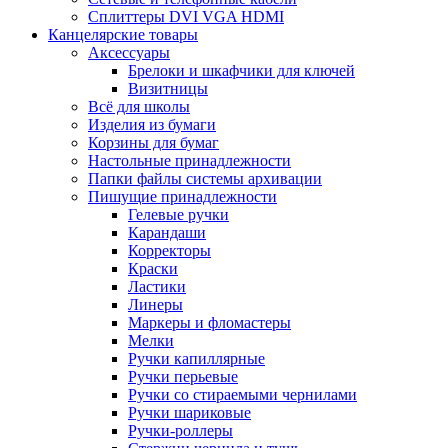
Сплиттеры DVI VGA HDMI
Канцелярские товары
Аксессуары
Брелоки и шкафчики для ключей
Визитницы
Всё для школы
Изделия из бумаги
Корзины для бумаг
Настольные принадлежности
Папки файлы системы архивации
Пишущие принадлежности
Гелевые ручки
Карандаши
Корректоры
Краски
Ластики
Линеры
Маркеры и фломастеры
Мелки
Ручки капиллярные
Ручки перьевые
Ручки со стираемыми чернилами
Ручки шариковые
Ручки-роллеры