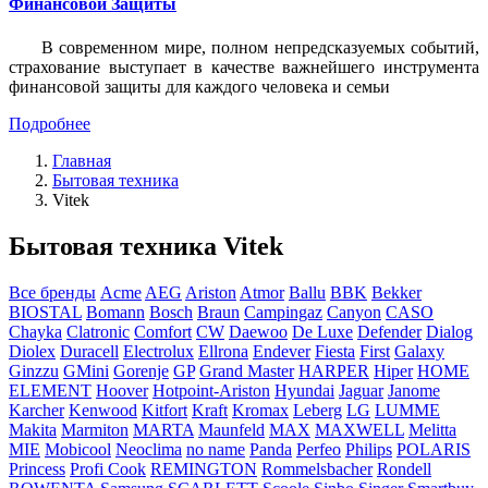
Финансовой Защиты
В современном мире, полном непредсказуемых событий,
страхование выступает в качестве важнейшего инструмента
финансовой защиты для каждого человека и семьи
Подробнее
Главная
Бытовая техника
Vitek
Бытовая техника Vitek
Все бренды
Acme
AEG
Ariston
Atmor
Ballu
BBK
Bekker
BIOSTAL
Bomann
Bosch
Braun
Campingaz
Canyon
CASO
Chayka
Clatronic
Comfort
CW
Daewoo
De Luxe
Defender
Dialog
Diolex
Duracell
Electrolux
Ellrona
Endever
Fiesta
First
Galaxy
Ginzzu
GMini
Gorenje
GP
Grand Master
HARPER
Hiper
HOME
ELEMENT
Hoover
Hotpoint-Ariston
Hyundai
Jaguar
Janome
Karcher
Kenwood
Kitfort
Kraft
Kromax
Leberg
LG
LUMME
Makita
Marmiton
MARTA
Maunfeld
MAX
MAXWELL
Melitta
MIE
Mobicool
Neoclima
no name
Panda
Perfeo
Philips
POLARIS
Princess
Profi Cook
REMINGTON
Rommelsbacher
Rondell