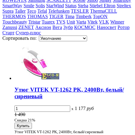
ROWENTA
Samsung
SCARLETT
Scoole
Sinbo
Singer
Smartbuy
SmartWay
Smile
Solis
StarWind
Status
Steba
Stiebel Eltron
Streltex
Supra
Taller
Teco
Tefal
Telefunken
TESLER
ThermaCELL
THERMOS
THOMAS
TIGER
Tima
Timberk
TopON
Touchbeauty
Tristar
Tuarex
TVS
Unit
Varta
Vitek
VLK
Winner
Zanussi
ZENET
Аксион
Вега
Зубр
КОСМОС
Наносвет
Ротор
Старт
Супер-плюс
Сортировать по:
Утюг VITEK VT-1262 PK, 2400Вт, белый/
сиреневый
1 177
руб
x
1 490
Скидка 21%
Утюг VITEK VT-1262 PK, 2400Вт, белый/сиреневый