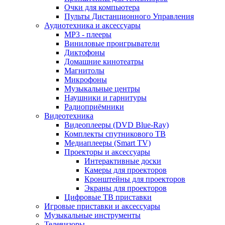
Очки для компьютера
Пульты Дистанционного Управления
Аудиотехника и аксессуары
MP3 - плееры
Виниловые проигрыватели
Диктофоны
Домашние кинотеатры
Магнитолы
Микрофоны
Музыкальные центры
Наушники и гарнитуры
Радиоприёмники
Видеотехника
Видеоплееры (DVD Blue-Ray)
Комплекты спутникового ТВ
Медиаплееры (Smart TV)
Проекторы и аксессуары
Интерактивные доски
Камеры для проекторов
Кронштейны для проекторов
Экраны для проекторов
Цифровые ТВ приставки
Игровые приставки и аксессуары
Музыкальные инструменты
Телевизоры