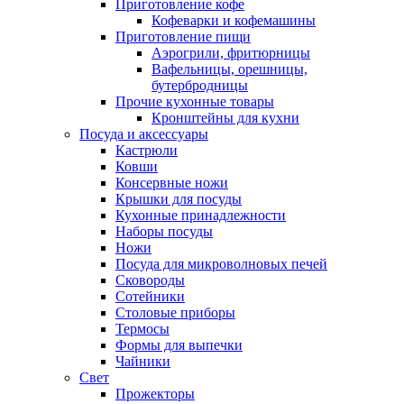
Приготовление кофе
Кофеварки и кофемашины
Приготовление пищи
Аэрогрили, фритюрницы
Вафельницы, орешницы,
бутербродницы
Прочие кухонные товары
Кронштейны для кухни
Посуда и аксессуары
Кастрюли
Ковши
Консервные ножи
Крышки для посуды
Кухонные принадлежности
Наборы посуды
Ножи
Посуда для микроволновых печей
Сковороды
Сотейники
Столовые приборы
Термосы
Формы для выпечки
Чайники
Свет
Прожекторы