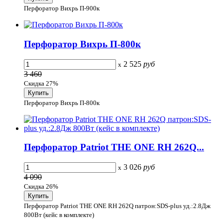
Перфоратор Вихрь П-900к
Перфоратор Вихрь П-800к
2 525
руб
x
3 460
Скидка 27%
Перфоратор Вихрь П-800к
Перфоратор Patriot THE ONE RH 262Q...
3 026
руб
x
4 090
Скидка 26%
Перфоратор Patriot THE ONE RH 262Q патрон:SDS-plus уд.:2.8Дж
800Вт (кейс в комплекте)