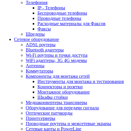
Телефония
IP - Телефоны
Беспроводные телефоны
Проводные телефоны
Расходные материалы для Факсов
Факсы
Шредеры
Сетевое оборудование
ADSL роутеры
Bluetooth адаптеры
Wi-Fi роутеры и точки доступа
WiFi адаптеры, 3G 4G модемы
Антенны
Коммутаторы
Компоненты для монтажа сетей
Инструменты для монтажа и тестирования
Коннекторы и розетки
Монтажное оборудование
Шкафы стойки
Медиаконвертеры трансиверы
Оборудование для передачи сигнала
Оптические патчкорды
Принтсерверы
Проводные роутеры и межсетевые экраны
Сетевые карты и PowerLine