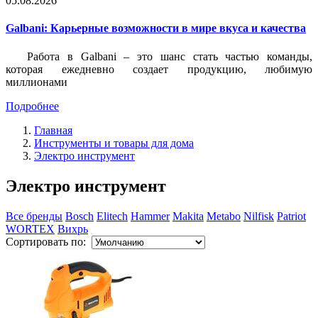
05.08.2026
Galbani: Карьерные возможности в мире вкуса и качества
Работа в Galbani – это шанс стать частью команды,
которая ежедневно создает продукцию, любимую
миллионами
Подробнее
Главная
Инструменты и товары для дома
Электро инструмент
Электро инструмент
Все бренды
Bosch
Elitech
Hammer
Makita
Metabo
Nilfisk
Patriot
WORTEX
Вихрь
Сортировать по: