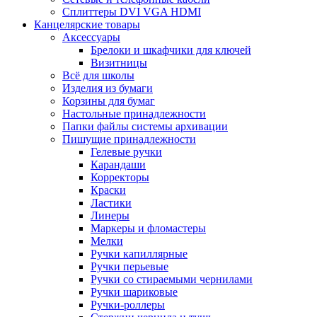
Сплиттеры DVI VGA HDMI
Канцелярские товары
Аксессуары
Брелоки и шкафчики для ключей
Визитницы
Всё для школы
Изделия из бумаги
Корзины для бумаг
Настольные принадлежности
Папки файлы системы архивации
Пишущие принадлежности
Гелевые ручки
Карандаши
Корректоры
Краски
Ластики
Линеры
Маркеры и фломастеры
Мелки
Ручки капиллярные
Ручки перьевые
Ручки со стираемыми чернилами
Ручки шариковые
Ручки-роллеры