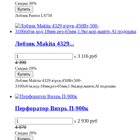
Скидка 30%
Лобзик Patriot LS750
Лобзик Makita 4329...
3 116
руб
x
4 390
Скидка 29%
Лобзик Makita 4329 в\рук,450Вт,500-
3100об\м,ход-18мм,рез-65мм,1.9кг,кор,маятн,Al подошва
Перфоратор Вихрь П-900к
2 930
руб
x
4 070
Скидка 28%