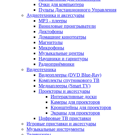
Очки для компьютера
Пульты Дистанционного Управления
Аудиотехника и аксессуары
MP3 - плееры
Виниловые проигрыватели
Диктофоны
Домашние кинотеатры
Магнитолы
Микрофоны
Музыкальные центры
Наушники и гарнитуры
Радиоприёмники
Видеотехника
Видеоплееры (DVD Blue-Ray)
Комплекты спутникового ТВ
Медиаплееры (Smart TV)
Проекторы и аксессуары
Интерактивные доски
Камеры для проекторов
Кронштейны для проекторов
Экраны для проекторов
Цифровые ТВ приставки
Игровые приставки и аксессуары
Музыкальные инструменты
Телевизоры