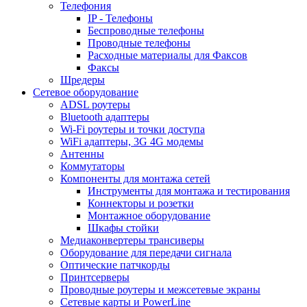
Телефония
IP - Телефоны
Беспроводные телефоны
Проводные телефоны
Расходные материалы для Факсов
Факсы
Шредеры
Сетевое оборудование
ADSL роутеры
Bluetooth адаптеры
Wi-Fi роутеры и точки доступа
WiFi адаптеры, 3G 4G модемы
Антенны
Коммутаторы
Компоненты для монтажа сетей
Инструменты для монтажа и тестирования
Коннекторы и розетки
Монтажное оборудование
Шкафы стойки
Медиаконвертеры трансиверы
Оборудование для передачи сигнала
Оптические патчкорды
Принтсерверы
Проводные роутеры и межсетевые экраны
Сетевые карты и PowerLine