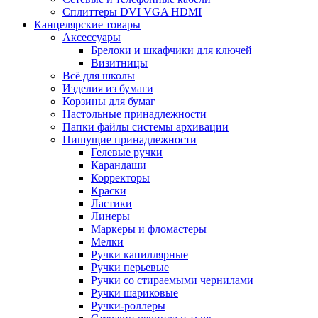
Сплиттеры DVI VGA HDMI
Канцелярские товары
Аксессуары
Брелоки и шкафчики для ключей
Визитницы
Всё для школы
Изделия из бумаги
Корзины для бумаг
Настольные принадлежности
Папки файлы системы архивации
Пишущие принадлежности
Гелевые ручки
Карандаши
Корректоры
Краски
Ластики
Линеры
Маркеры и фломастеры
Мелки
Ручки капиллярные
Ручки перьевые
Ручки со стираемыми чернилами
Ручки шариковые
Ручки-роллеры