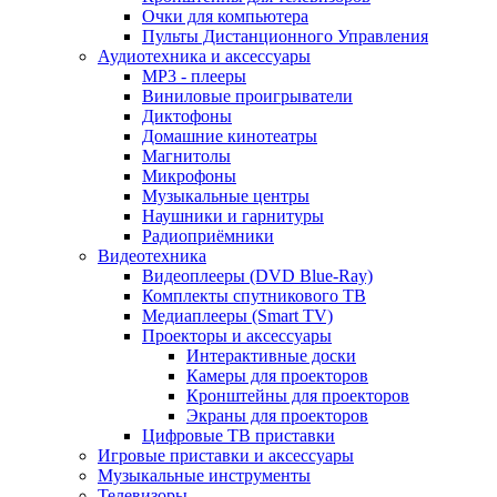
Очки для компьютера
Пульты Дистанционного Управления
Аудиотехника и аксессуары
MP3 - плееры
Виниловые проигрыватели
Диктофоны
Домашние кинотеатры
Магнитолы
Микрофоны
Музыкальные центры
Наушники и гарнитуры
Радиоприёмники
Видеотехника
Видеоплееры (DVD Blue-Ray)
Комплекты спутникового ТВ
Медиаплееры (Smart TV)
Проекторы и аксессуары
Интерактивные доски
Камеры для проекторов
Кронштейны для проекторов
Экраны для проекторов
Цифровые ТВ приставки
Игровые приставки и аксессуары
Музыкальные инструменты
Телевизоры