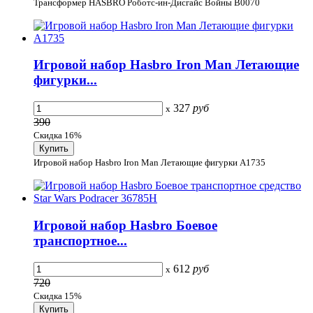
Трансформер HASBRO Роботс-ин-Дисгайс Войны B0070
Игровой набор Hasbro Iron Man Летающие
фигурки...
327
руб
x
390
Скидка 16%
Игровой набор Hasbro Iron Man Летающие фигурки А1735
Игровой набор Hasbro Боевое
транспортное...
612
руб
x
720
Скидка 15%