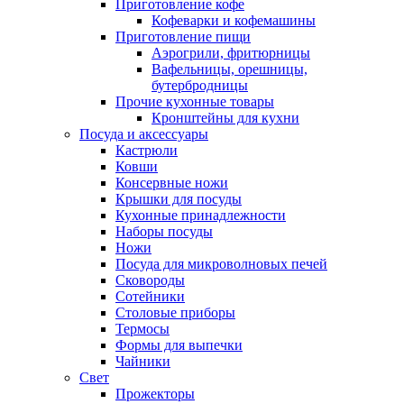
Приготовление кофе
Кофеварки и кофемашины
Приготовление пищи
Аэрогрили, фритюрницы
Вафельницы, орешницы,
бутербродницы
Прочие кухонные товары
Кронштейны для кухни
Посуда и аксессуары
Кастрюли
Ковши
Консервные ножи
Крышки для посуды
Кухонные принадлежности
Наборы посуды
Ножи
Посуда для микроволновых печей
Сковороды
Сотейники
Столовые приборы
Термосы
Формы для выпечки
Чайники
Свет
Прожекторы