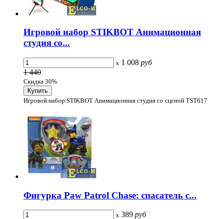
Игровой набор STIKBOT Анимационная
студия со...
1 008
руб
x
1 440
Скидка 30%
Игровой набор STIKBOT Анимационная студия со сценой TST617
Фигурка Paw Patrol Chase: спасатель с...
389
руб
x