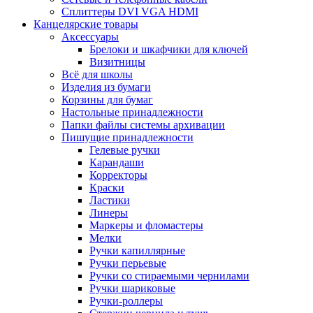
Сплиттеры DVI VGA HDMI
Канцелярские товары
Аксессуары
Брелоки и шкафчики для ключей
Визитницы
Всё для школы
Изделия из бумаги
Корзины для бумаг
Настольные принадлежности
Папки файлы системы архивации
Пишущие принадлежности
Гелевые ручки
Карандаши
Корректоры
Краски
Ластики
Линеры
Маркеры и фломастеры
Мелки
Ручки капиллярные
Ручки перьевые
Ручки со стираемыми чернилами
Ручки шариковые
Ручки-роллеры