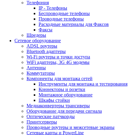
Телефония
IP - Телефоны
Беспроводные телефоны
Проводные телефоны
Расходные материалы для Факсов
Факсы
Шредеры
Сетевое оборудование
ADSL роутеры
Bluetooth адаптеры
Wi-Fi роутеры и точки доступа
WiFi адаптеры, 3G 4G модемы
Антенны
Коммутаторы
Компоненты для монтажа сетей
Инструменты для монтажа и тестирования
Коннекторы и розетки
Монтажное оборудование
Шкафы стойки
Медиаконвертеры трансиверы
Оборудование для передачи сигнала
Оптические патчкорды
Принтсерверы
Проводные роутеры и межсетевые экраны
Сетевые карты и PowerLine