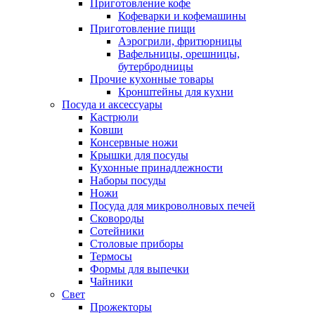
Приготовление кофе
Кофеварки и кофемашины
Приготовление пищи
Аэрогрили, фритюрницы
Вафельницы, орешницы,
бутербродницы
Прочие кухонные товары
Кронштейны для кухни
Посуда и аксессуары
Кастрюли
Ковши
Консервные ножи
Крышки для посуды
Кухонные принадлежности
Наборы посуды
Ножи
Посуда для микроволновых печей
Сковороды
Сотейники
Столовые приборы
Термосы
Формы для выпечки
Чайники
Свет
Прожекторы