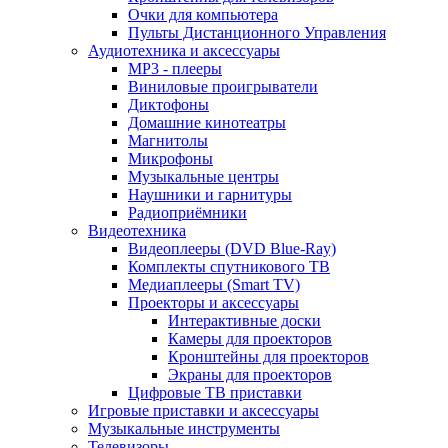
Очки для компьютера
Пульты Дистанционного Управления
Аудиотехника и аксессуары
MP3 - плееры
Виниловые проигрыватели
Диктофоны
Домашние кинотеатры
Магнитолы
Микрофоны
Музыкальные центры
Наушники и гарнитуры
Радиоприёмники
Видеотехника
Видеоплееры (DVD Blue-Ray)
Комплекты спутникового ТВ
Медиаплееры (Smart TV)
Проекторы и аксессуары
Интерактивные доски
Камеры для проекторов
Кронштейны для проекторов
Экраны для проекторов
Цифровые ТВ приставки
Игровые приставки и аксессуары
Музыкальные инструменты
Телевизоры