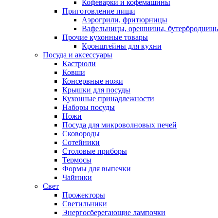
Кофеварки и кофемашины
Приготовление пищи
Аэрогрили, фритюрницы
Вафельницы, орешницы, бутербродниц
Прочие кухонные товары
Кронштейны для кухни
Посуда и аксессуары
Кастрюли
Ковши
Консервные ножи
Крышки для посуды
Кухонные принадлежности
Наборы посуды
Ножи
Посуда для микроволновых печей
Сковороды
Сотейники
Столовые приборы
Термосы
Формы для выпечки
Чайники
Свет
Прожекторы
Светильники
Энергосберегающие лампочки