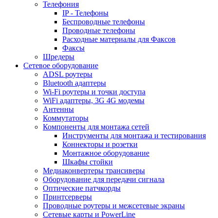
Телефония
IP - Телефоны
Беспроводные телефоны
Проводные телефоны
Расходные материалы для Факсов
Факсы
Шредеры
Сетевое оборудование
ADSL роутеры
Bluetooth адаптеры
Wi-Fi роутеры и точки доступа
WiFi адаптеры, 3G 4G модемы
Антенны
Коммутаторы
Компоненты для монтажа сетей
Инструменты для монтажа и тестирования
Коннекторы и розетки
Монтажное оборудование
Шкафы стойки
Медиаконвертеры трансиверы
Оборудование для передачи сигнала
Оптические патчкорды
Принтсерверы
Проводные роутеры и межсетевые экраны
Сетевые карты и PowerLine