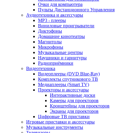
Очки для компьютера
Пульты Дистанционного Управления
Аудиотехника и аксессуары
MP3 - плееры
Виниловые проигрыватели
Диктофоны
Домашние кинотеатры
Магнитолы
Микрофоны
Музыкальные центры
Наушники и гарнитуры
Радиоприёмники
Видеотехника
Видеоплееры (DVD Blue-Ray)
Комплекты спутникового ТВ
Медиаплееры (Smart TV)
Проекторы и аксессуары
Интерактивные доски
Камеры для проекторов
Кронштейны для проекторов
Экраны для проекторов
Цифровые ТВ приставки
Игровые приставки и аксессуары
Музыкальные инструменты
Телевизоры