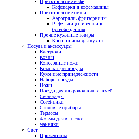
Приготовление кофе
Кофеварки и кофемашины
Приготовление пищи
Аэрогрили, фритюрницы
Вафельницы, орешницы,
бутербродницы
Прочие кухонные товары
Кронштейны для кухни
Посуда и аксессуары
Кастрюли
Ковши
Консервные ножи
Крышки для посуды
Кухонные принадлежности
Наборы посуды
Ножи
Посуда для микроволновых печей
Сковороды
Сотейники
Столовые приборы
Термосы
Формы для выпечки
Чайники
Свет
Прожекторы