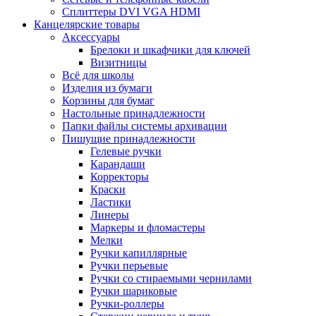
Сплиттеры DVI VGA HDMI
Канцелярские товары
Аксессуары
Брелоки и шкафчики для ключей
Визитницы
Всё для школы
Изделия из бумаги
Корзины для бумаг
Настольные принадлежности
Папки файлы системы архивации
Пишущие принадлежности
Гелевые ручки
Карандаши
Корректоры
Краски
Ластики
Линеры
Маркеры и фломастеры
Мелки
Ручки капиллярные
Ручки перьевые
Ручки со стираемыми чернилами
Ручки шариковые
Ручки-роллеры