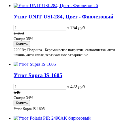
Утюг UNIT USI-284, Цвет - Фиолетовый
754
руб
x
1 160
Скидка 35%
2200Вт, Подошва - Керамическое покрытие, самоочистка, анти-
накипь, анти-капля, вертикальное отпаривание
Утюг Supra IS-1605
422
руб
x
640
Скидка 34%
Утюг Supra IS-1605