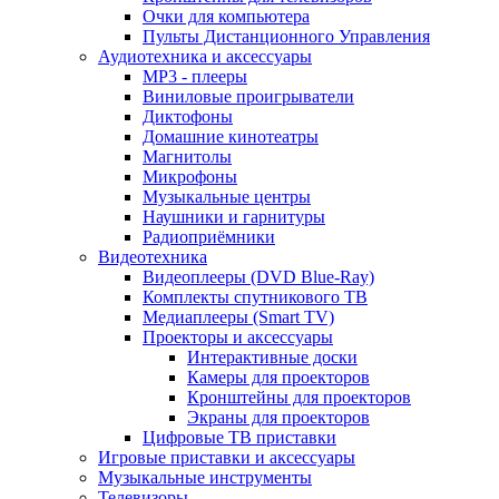
Очки для компьютера
Пульты Дистанционного Управления
Аудиотехника и аксессуары
MP3 - плееры
Виниловые проигрыватели
Диктофоны
Домашние кинотеатры
Магнитолы
Микрофоны
Музыкальные центры
Наушники и гарнитуры
Радиоприёмники
Видеотехника
Видеоплееры (DVD Blue-Ray)
Комплекты спутникового ТВ
Медиаплееры (Smart TV)
Проекторы и аксессуары
Интерактивные доски
Камеры для проекторов
Кронштейны для проекторов
Экраны для проекторов
Цифровые ТВ приставки
Игровые приставки и аксессуары
Музыкальные инструменты
Телевизоры