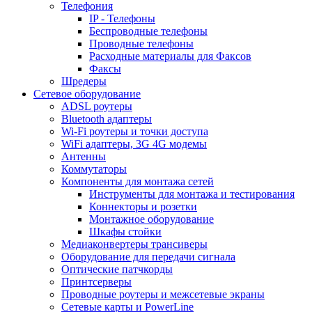
Телефония
IP - Телефоны
Беспроводные телефоны
Проводные телефоны
Расходные материалы для Факсов
Факсы
Шредеры
Сетевое оборудование
ADSL роутеры
Bluetooth адаптеры
Wi-Fi роутеры и точки доступа
WiFi адаптеры, 3G 4G модемы
Антенны
Коммутаторы
Компоненты для монтажа сетей
Инструменты для монтажа и тестирования
Коннекторы и розетки
Монтажное оборудование
Шкафы стойки
Медиаконвертеры трансиверы
Оборудование для передачи сигнала
Оптические патчкорды
Принтсерверы
Проводные роутеры и межсетевые экраны
Сетевые карты и PowerLine