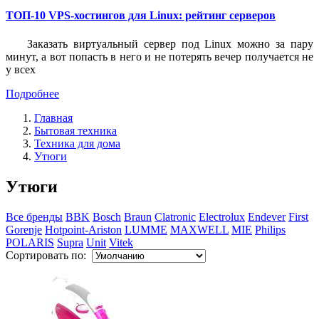
ТОП-10 VPS-хостингов для Linux: рейтинг серверов
Заказать виртуальный сервер под Linux можно за пару
минут, а вот попасть в него и не потерять вечер получается не
у всех
Подробнее
Главная
Бытовая техника
Техника для дома
Утюги
Утюги
Все бренды
BBK
Bosch
Braun
Clatronic
Electrolux
Endever
First
Gorenje
Hotpoint-Ariston
LUMME
MAXWELL
MIE
Philips
POLARIS
Supra
Unit
Vitek
Сортировать по: