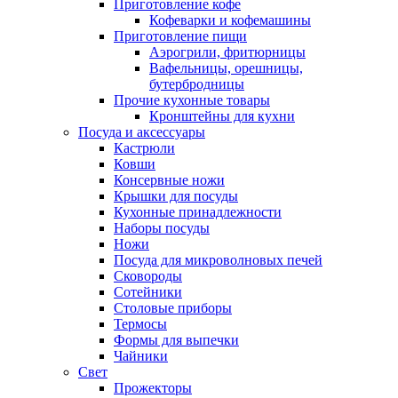
Приготовление кофе
Кофеварки и кофемашины
Приготовление пищи
Аэрогрили, фритюрницы
Вафельницы, орешницы,
бутербродницы
Прочие кухонные товары
Кронштейны для кухни
Посуда и аксессуары
Кастрюли
Ковши
Консервные ножи
Крышки для посуды
Кухонные принадлежности
Наборы посуды
Ножи
Посуда для микроволновых печей
Сковороды
Сотейники
Столовые приборы
Термосы
Формы для выпечки
Чайники
Свет
Прожекторы