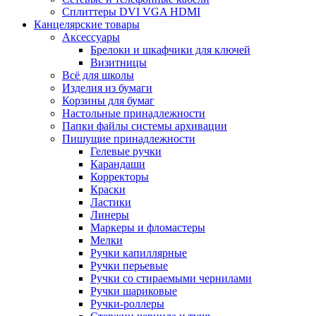
Сплиттеры DVI VGA HDMI
Канцелярские товары
Аксессуары
Брелоки и шкафчики для ключей
Визитницы
Всё для школы
Изделия из бумаги
Корзины для бумаг
Настольные принадлежности
Папки файлы системы архивации
Пишущие принадлежности
Гелевые ручки
Карандаши
Корректоры
Краски
Ластики
Линеры
Маркеры и фломастеры
Мелки
Ручки капиллярные
Ручки перьевые
Ручки со стираемыми чернилами
Ручки шариковые
Ручки-роллеры