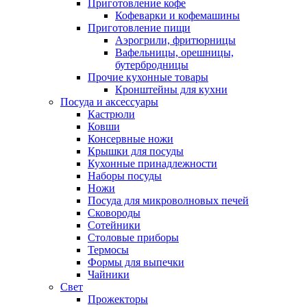
Приготовление кофе
Кофеварки и кофемашины
Приготовление пищи
Аэрогрили, фритюрницы
Вафельницы, орешницы,
бутербродницы
Прочие кухонные товары
Кронштейны для кухни
Посуда и аксессуары
Кастрюли
Ковши
Консервные ножи
Крышки для посуды
Кухонные принадлежности
Наборы посуды
Ножи
Посуда для микроволновых печей
Сковороды
Сотейники
Столовые приборы
Термосы
Формы для выпечки
Чайники
Свет
Прожекторы