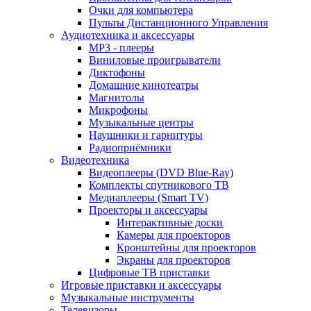
Очки для компьютера
Пульты Дистанционного Управления
Аудиотехника и аксессуары
MP3 - плееры
Виниловые проигрыватели
Диктофоны
Домашние кинотеатры
Магнитолы
Микрофоны
Музыкальные центры
Наушники и гарнитуры
Радиоприёмники
Видеотехника
Видеоплееры (DVD Blue-Ray)
Комплекты спутникового ТВ
Медиаплееры (Smart TV)
Проекторы и аксессуары
Интерактивные доски
Камеры для проекторов
Кронштейны для проекторов
Экраны для проекторов
Цифровые ТВ приставки
Игровые приставки и аксессуары
Музыкальные инструменты
Телевизоры