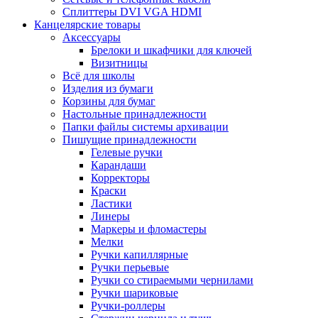
Сплиттеры DVI VGA HDMI
Канцелярские товары
Аксессуары
Брелоки и шкафчики для ключей
Визитницы
Всё для школы
Изделия из бумаги
Корзины для бумаг
Настольные принадлежности
Папки файлы системы архивации
Пишущие принадлежности
Гелевые ручки
Карандаши
Корректоры
Краски
Ластики
Линеры
Маркеры и фломастеры
Мелки
Ручки капиллярные
Ручки перьевые
Ручки со стираемыми чернилами
Ручки шариковые
Ручки-роллеры