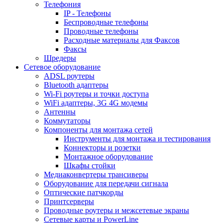
Телефония
IP - Телефоны
Беспроводные телефоны
Проводные телефоны
Расходные материалы для Факсов
Факсы
Шредеры
Сетевое оборудование
ADSL роутеры
Bluetooth адаптеры
Wi-Fi роутеры и точки доступа
WiFi адаптеры, 3G 4G модемы
Антенны
Коммутаторы
Компоненты для монтажа сетей
Инструменты для монтажа и тестирования
Коннекторы и розетки
Монтажное оборудование
Шкафы стойки
Медиаконвертеры трансиверы
Оборудование для передачи сигнала
Оптические патчкорды
Принтсерверы
Проводные роутеры и межсетевые экраны
Сетевые карты и PowerLine