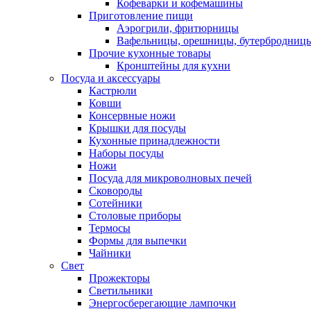
Кофеварки и кофемашины
Приготовление пищи
Аэрогрили, фритюрницы
Вафельницы, орешницы, бутербродниц
Прочие кухонные товары
Кронштейны для кухни
Посуда и аксессуары
Кастрюли
Ковши
Консервные ножи
Крышки для посуды
Кухонные принадлежности
Наборы посуды
Ножи
Посуда для микроволновых печей
Сковороды
Сотейники
Столовые приборы
Термосы
Формы для выпечки
Чайники
Свет
Прожекторы
Светильники
Энергосберегающие лампочки