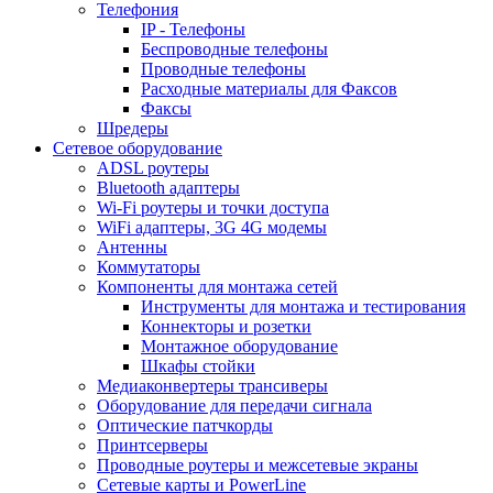
Телефония
IP - Телефоны
Беспроводные телефоны
Проводные телефоны
Расходные материалы для Факсов
Факсы
Шредеры
Сетевое оборудование
ADSL роутеры
Bluetooth адаптеры
Wi-Fi роутеры и точки доступа
WiFi адаптеры, 3G 4G модемы
Антенны
Коммутаторы
Компоненты для монтажа сетей
Инструменты для монтажа и тестирования
Коннекторы и розетки
Монтажное оборудование
Шкафы стойки
Медиаконвертеры трансиверы
Оборудование для передачи сигнала
Оптические патчкорды
Принтсерверы
Проводные роутеры и межсетевые экраны
Сетевые карты и PowerLine