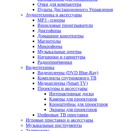
Очки для компьютера
Пульты Дистанционного Управления
Аудиотехника и аксессуары
MP3 - плееры
Виниловые проигрыватели
Диктофоны
Домашние кинотеатры
Магнитолы
Микрофоны
Музыкальные центры
Наушники и гарнитуры
Радиоприёмники
Видеотехника
Видеоплееры (DVD Blue-Ray)
Комплекты спутникового ТВ
Медиаплееры (Smart TV)
Проекторы и аксессуары
Интерактивные доски
Камеры для проекторов
Кронштейны для проекторов
Экраны для проекторов
Цифровые ТВ приставки
Игровые приставки и аксессуары
Музыкальные инструменты
Телевизоры