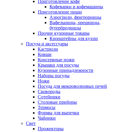
Приготовление кофе
Кофеварки и кофемашины
Приготовление пищи
Аэрогрили, фритюрницы
Вафельницы, орешницы,
бутербродницы
Прочие кухонные товары
Кронштейны для кухни
Посуда и аксессуары
Кастрюли
Ковши
Консервные ножи
Крышки для посуды
Кухонные принадлежности
Наборы посуды
Ножи
Посуда для микроволновых печей
Сковороды
Сотейники
Столовые приборы
Термосы
Формы для выпечки
Чайники
Свет
Прожекторы