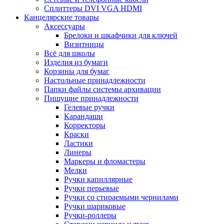
Сплиттеры DVI VGA HDMI
Канцелярские товары
Аксессуары
Брелоки и шкафчики для ключей
Визитницы
Всё для школы
Изделия из бумаги
Корзины для бумаг
Настольные принадлежности
Папки файлы системы архивации
Пишущие принадлежности
Гелевые ручки
Карандаши
Корректоры
Краски
Ластики
Линеры
Маркеры и фломастеры
Мелки
Ручки капиллярные
Ручки перьевые
Ручки со стираемыми чернилами
Ручки шариковые
Ручки-роллеры